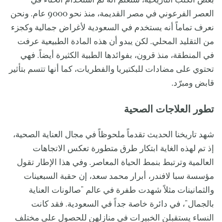
بعض الكتب التاريخية، سنعلم أنه تم استخدام الحناء في
العصر الفرعوني في مصر القديمة، منذ نحو 9000 عام. ونحن
نعرف تماماً أنه يستخدم في السعودية لأغراض جمالية وكجزء
من التقليد المحلي. لكن يبدو أن هذه المادة الطبيعية عرفت
في المنطقة، منذ قرون، بفوائدها الطبية الكثيرة أيضاً. فهي
تحتوي على مضادات للبكتيريا والفطريات، كما أنها تتسم بتأثير
قابض ومبرّد.
تطور العلاجات الصحية
شهد تاريخنا الحديث تقدماً ملحوظاً في مجال العناية الصحية،
إذ تم لهذه الغاية ابتكار طرق متطورة تعكس الاتجاهات
العالمية وترتبط بنمط الحياة المعاصر. وفي هذا الإطار تقول
مؤسسة سبا لافندر، أبرار محمد سعد، إن حقبة السبعينات
والثمانينات مثلاً شهدت طفرة في عالم "صالونات العناية
بالجمال"، في دائرة خاصة جداً في السعودية. فقد كانت
النساء يستقبلن الخبيرات في منازلهن للحصول على مختلف