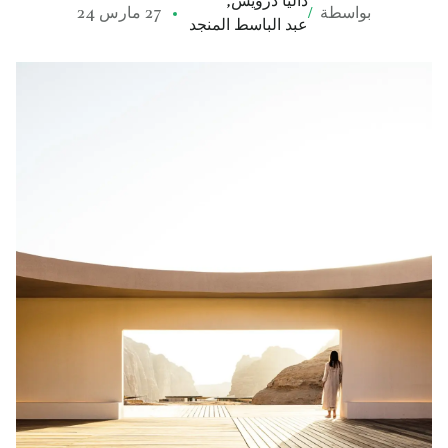
داليا درويش
,
بواسطة
/
27 مارس 24
عبد الباسط المنجد