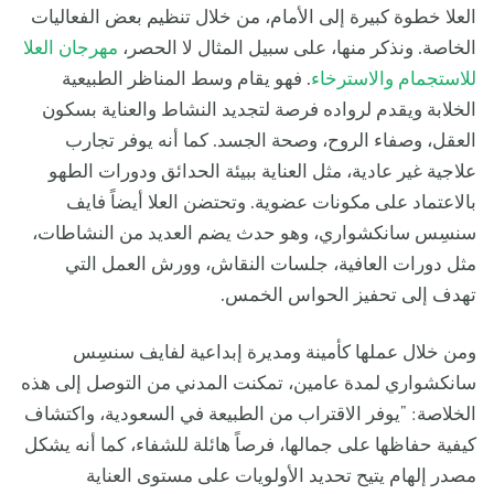
العلا خطوة كبيرة إلى الأمام، من خلال تنظيم بعض الفعاليات
الخاصة. ونذكر منها، على سبيل المثال لا الحصر،
مهرجان العلا
للاستجمام والاسترخاء
. فهو يقام وسط المناظر الطبيعية
الخلابة ويقدم لرواده فرصة لتجديد النشاط والعناية بسكون
العقل، وصفاء الروح، وصحة الجسد. كما أنه يوفر تجارب
علاجية غير عادية، مثل العناية ببيئة الحدائق ودورات الطهو
بالاعتماد على مكونات عضوية. وتحتضن العلا أيضاً فايف
سنسِس سانكشواري، وهو حدث يضم العديد من النشاطات،
مثل دورات العافية، جلسات النقاش، وورش العمل التي
تهدف إلى تحفيز الحواس الخمس.
ومن خلال عملها كأمينة ومديرة إبداعية لفايف سنسِس
سانكشواري لمدة عامين، تمكنت المدني من التوصل إلى هذه
الخلاصة: "يوفر الاقتراب من الطبيعة في السعودية، واكتشاف
كيفية حفاظها على جمالها، فرصاً هائلة للشفاء، كما أنه يشكل
مصدر إلهام يتيح تحديد الأولويات على مستوى العناية