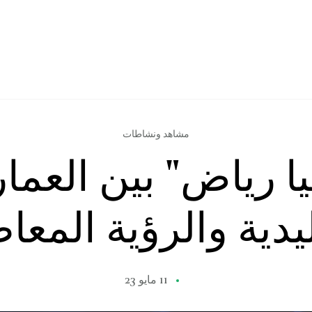
مشاهد ونشاطات
يا رياض" بين العمار
ليدية والرؤية المعا
11 مايو 23