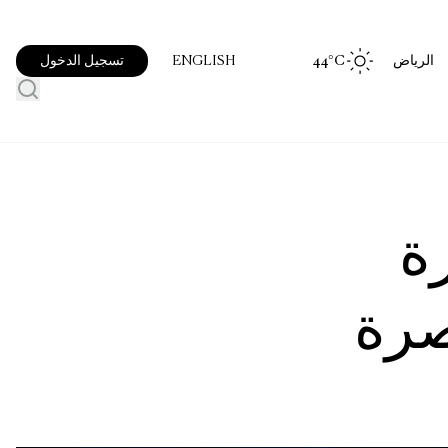
الرياض
°C
44
تسجيل الدخول
ENGLISH
ة
صرة