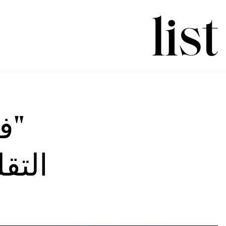
"ف
التق