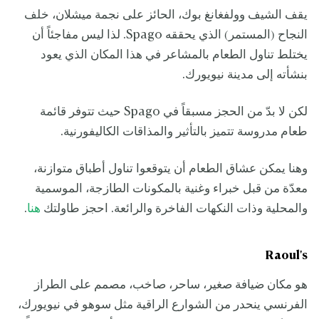
يقف الشيف وولفغانغ بوك، الحائز على نجمة ميشلان، خلف
النجاح (المستمر) الذي يحققه Spago. لذا ليس مفاجئاً أن
يختلط تناول الطعام بالمشاعر في هذا المكان الذي يعود
بنشأته إلى مدينة نيويورك.
لكن لا بدّ من الحجز مسبقاً في Spago حيث تتوفر قائمة
طعام مدروسة تتميز بالتأثير والمذاقات الكاليفورنية.
وهنا يمكن عشاق الطعام أن يتوقعوا تناول أطباق متوازنة،
معدّة من قبل خبراء وغنية بالمكونات الطازجة، الموسمية
والمحلية وذات النكهات الفاخرة والرائعة. احجز طاولتك
هنا
.
Raoul's
هو مكان ضيافة صغير، ساحر، صاخب، مصمم على الطراز
الفرنسي ينحدر من الشوارع الراقية مثل سوهو في نيويورك،