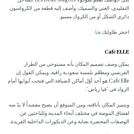
بكل حواسك طعم شوكولا Les Deux Magots الساخن
التقليدي، الغني والسميك، وأضف إليه قطعة من الكرواسون
دائري الشكل أو من الكروك مسيو.
احجز طاولتك
هنا
.
Café ELLE
يمكن وصف تصميم المكان بأنه مستوحى من الطراز
الفرنسي ومطعّم بلمسة سعودية راقية. ويمكن القول إن
Café Elle هو أحد أوّل أماكن الضيافة التي فتحت أبوابها أمام
الرواد في "فيا رياض".
ويتميز المكان بأناقته، ومن المتوقع أن يصبح مقصداً لا بدّ منه
لعشاق الموضة في مختلف أنحاء المدينة وللباحثين عن
الوصفات المحضرة بعناية وعن الديكورات الداخلية الفريدة.