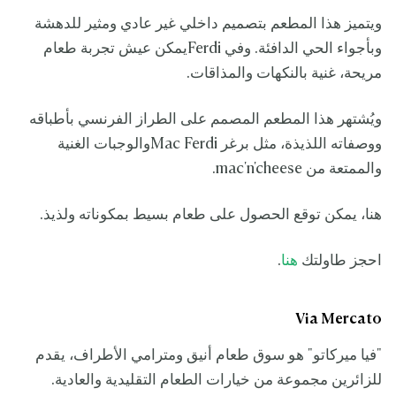
ويتميز هذا المطعم بتصميم داخلي غير عادي ومثير للدهشة
وبأجواء الحي الدافئة. وفي Ferdiيمكن عيش تجربة طعام
مريحة، غنية بالنكهات والمذاقات.
ويُشتهر هذا المطعم المصمم على الطراز الفرنسي بأطباقه
ووصفاته اللذيذة، مثل برغر Mac Ferdiوالوجبات الغنية
والممتعة من mac'n'cheese.
هنا، يمكن توقع الحصول على طعام بسيط بمكوناته ولذيذ.
احجز طاولتك
هنا
.
Via Mercato
"فيا ميركاتو" هو سوق طعام أنيق ومترامي الأطراف، يقدم
للزائرين مجموعة من خيارات الطعام التقليدية والعادية.