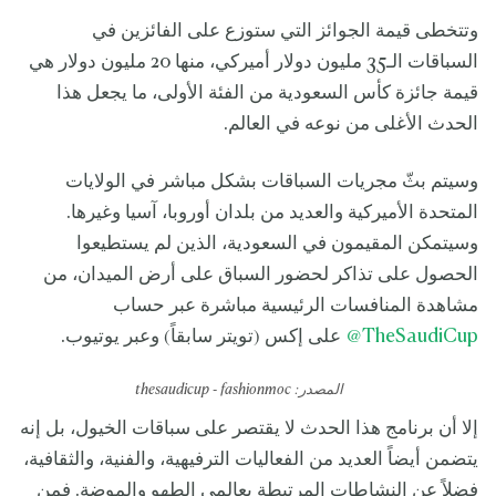
وتتخطى قيمة الجوائز التي ستوزع على الفائزين في
السباقات الـ35 مليون دولار أميركي، منها 20 مليون دولار هي
قيمة جائزة كأس السعودية من الفئة الأولى، ما يجعل هذا
الحدث الأغلى من نوعه في العالم.
وسيتم بثّ مجريات السباقات بشكل مباشر في الولايات
المتحدة الأميركية والعديد من بلدان أوروبا، آسيا وغيرها.
وسيتمكن المقيمون في السعودية، الذين لم يستطيعوا
الحصول على تذاكر لحضور السباق على أرض الميدان، من
مشاهدة المنافسات الرئيسية مباشرة عبر حساب
TheSaudiCup
@
على إكس (تويتر سابقاً) وعبر يوتيوب.
المصدر:
fashionmoc
-
thesaudicup
إلا أن برنامج هذا الحدث لا يقتصر على سباقات الخيول، بل إنه
يتضمن أيضاً العديد من الفعاليات الترفيهية، والفنية، والثقافية،
فضلاً عن النشاطات المرتبطة بعالمي الطهو والموضة. فمن