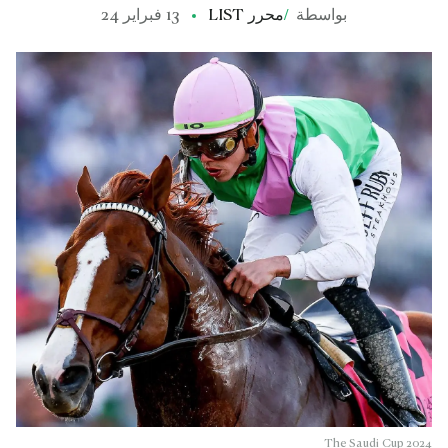
بواسطة
/
محرر LIST
13 فبراير 24
The Saudi Cup 2024