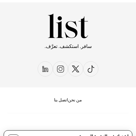
سافر. استكشف. تعرَّف.
من نحن
اتصل بنا