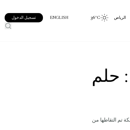
الرياض
°C
36
تسجيل الدخول
ENGLISH
 حلم
كة تم التقاطها من