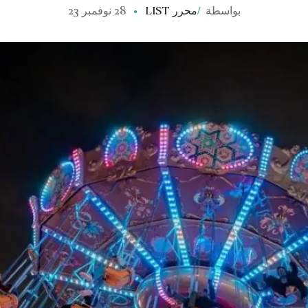
بواسطة
/
محرر LIST
28 نوفمبر 23