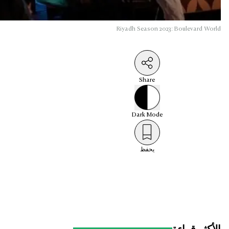
Riyadh Season 2023: Boulevard World
Share
Dark
Mode
يحفظ