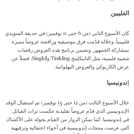
الفليبين
كان الأسبوع الثاني (من 6 حتى 11 نوفمبر) في حديقة السويدي
فليبينياً. وخلاله قدّمت فرق موسيقية وراقصة عروضاً مميزة
بمشاركة الجمهور. وتضمن برنامج هذه العروض رقصات
شعبية فلبينية، مثل التاينكلينج Tinikling وSingkil، فضلاً عن
عرض الكاريوكي والعروض البهلوانية.
إ
ندونيسيا
خلال الأسبوع الثالث (من 12 حتى 15 نوفمبر) تم استقبال الوفد
الإندونيسي الذي قدّم عروضاً تقليدية عكست تراث القبائل
في إندونيسيا. كما تمكن الزوار من القيام بجولة على الأكشاك
التي عرضت منتجات إندونيسية في أجواء احتفالية وترفيهية