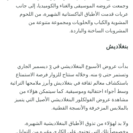
وجمعت عروضه الموسيقى والغناء والكوميديا، إلى جانب
عربات قدمت الأطباق الباكستانية الشهيرة، من اللحوم
المشوية والكباب والحلويات ومجموعة متنوعة من
المشروبات الساخنة والباردة.
بنغلاديش
بدأت عروض الأسبوع البنغلاديشي في 3 ديسمبر الجاري
وتستمر حتى 9 منه. وخلاله ستتاح للزوار فرصة الاستمتاع
باستكشاف معالم ثقافة في بنغلاديش وأبرز ملامحها التراثية
وسط أجواء احتفالية وموسيقية. كما سيتمكن هؤلاء من
مشاهدة عروض الفولكلور البنغلاديشي الأصيل التي يتميز
بالملابس المزخرفة والأنسجة القطنية.
ولا بد لهؤلاء من تذوق الأطباق البنغلاديشية الشهيرة،
وخصوصاً تلك التي تحتوي على الكاري وغيره من التوابل.