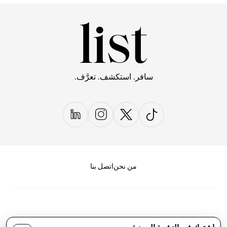
سافر. استكشف. تعرَّف.
من نحن
اتصل بنا