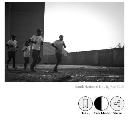
Saudi National Day R7 Run Club
Share
Mode
Dark
يحفظ