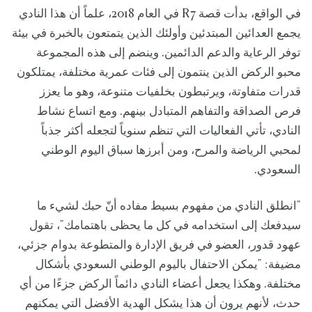
في الواقع، بدأت قصة R7 في العام 2018، علماً أن هذا النادي
يجمع العدائين المبتدئين وأولئك الذين يتمتعون بالخبرة في بيئة
توفر الرعاية والدعم الدائمين. وينضم إلى هذه المجموعة
محبو الركض الذين ينتمون إلى فئات عمرية مختلفة، يمتلكون
قدرات متفاوتة، ويرتبطون بخلفيات متنوعة، وهو ما يعزز
فرص الصداقة والتفاهم المتبادل بينهم. ومع اتساع نشاط
النادي، تأتي الفعاليات التي تنظم سنوياً لتجعله أكثر جذباً
لمحبي الرياضة والمرح، ومن أبرزها سباق اليوم الوطني
السعودي.
"انطلق النادي من مفهوم بسيط مفاده أنّ حبك لشيء ما
سيدفعك إلى استخدامه في كل ما يحظى باهتمامك"، تقول
عهود قدور، العضو في فريق الإدارة والمتطوعة بدوام جزئي،
مضيفة: "يمكن الاحتفال باليوم الوطني السعودي بأشكال
مختلفة. وهكذا يجعل أعضاء النادي دائماً الركض جزءًا من أي
حدث، لأنهم يرون أن هذا يشكل الهدية الأفضل التي يمكنهم