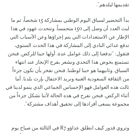
تقديمها لبلدهم".
بدأ التحضير لسباق اليوم الوطني بمشاركة 15 شخصاً، ثم ما
لبث العدد أن وصل إلى 150 متحمساً. وتتحدث عهود في هذا
الإطار عن الاستعدادات التي يتم إجراؤها وعن الأسباب التي
تدفع عدائي النادي إلى المشاركة في هذا الحدث السنوي،
فتقول: "تدفعنا إلى ذلك عوامل عدة. أولها حبنا للركض. فنحن
نستمتع بخوض هذا التحدي ونشعر بفرح الإنجاز عند انتهاء
السباق. وثانيهما هو حبنا لوطننا. فنحن نفخر بأن نكون جزءاً
من الثقافة السعودية الغنية ونريد الاحتفال بإرث بلدنا. أما
ثالث هذه العوامل فهو الإحساس الجماعي الذي ينمو لدينا في
أثناء الركض. فنحن نفرح في هذه الحالة لأننا نشكل جزءاً من
مجموعة يسعى أفرادها إلى تحقيق أهداف مشتركة".
وتروي قدور كيف انطلق عداؤو R7 في الثالثة من صباح يوم