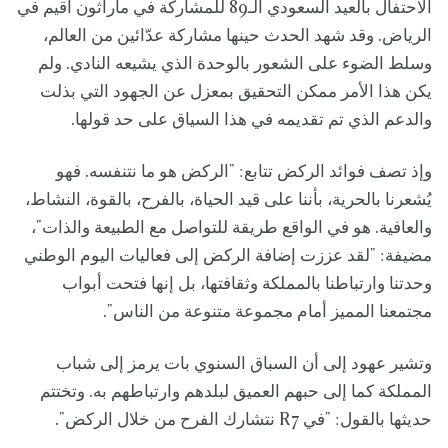
الاحتفال بالعيد السعودي الـ89 للمشاركة في ماراثون أقيم في
الرياض. وقد شهد الحدث حينها مشاركة عدّائين من العالم،
وسلط الضوء على الشعور بالوحدة الذي يشيعه النادي. ولم
يكن هذا الأمر ممكن التحقيق بمعزل عن الجهود التي بذلت
والدعم الذي تم تقديمه في هذا السياق على حد قولها.
وإذ تصف فوائد الركض تتابع: "الركض هو ما نتنفسه. فهو
يُشعرنا بالحرية، بأننا على قيد الحياة، بالفرح، بالقوة، النشاط،
والعافية. هو في الواقع طريقة للتواصل مع الطبيعة والذات"،
مضيفة: "لقد عززت إضافة الركض إلى فعاليات اليوم الوطني
وحدتنا وارتباطنا بالمملكة وثقافتها، بل إنها فتحت أبواب
مجتمعنا المميز أمام مجموعة متنوعة من الناس".
وتشير عهود إلى أن السباق السنوي بات يرمز إلى شباب
المملكة كما إلى حبهم العميق لبلدهم وارتباطهم به. وتختتم
حديثها بالقول: "في R7 نتشارك الفرح من خلال الركض".