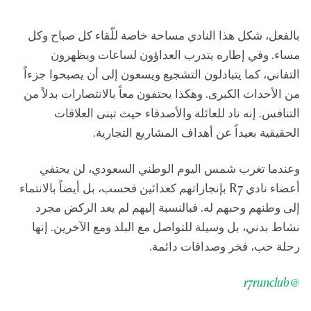
بالفعل، شكل هذا النادي مساحة خاصة للّقاء كل صباح وكل
مساء. وفي إطاره يتدرب العداؤون لساعات ويظهرون
التفاني، كما يتبادلون التشجيع ويسعون إلى أن يصبحوا جزءاً
من الأحداث الكبرى. وهكذا يحتفون معاً بالانتصارات بدلاً من
التنافس. إنه ناد للعائلة والأصدقاء حيث تبنى العلاقات
الحقيقية بعيداً عن أهداف المشاريع التجارية.
وعندما تغرب شمس اليوم الوطني السعودي، لن يحتفي
أعضاء نادي R7 بإنجازاتهم كعدائين فحسب، بل أيضاً بالانتماء
إلى وطنهم وحبهم له. فبالنسبة إليهم لم يعد الركض مجرد
نشاط بدني، بل وسيلة للتواصل مع البلد ومع الآخرين. إنها
رحلة حب، فخر وصداقات دائمة.
@r7runclub