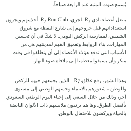
يُسمع صوت المنبه عند الرابعة صباحاً.
ينتعل أعضاء نادي R7 للجري، R7 Run Club، أحذيتهم ويجرون
استعداداتهم قبل خروجهم إلى شارع اليقظة مع شروق
الشمس، لممارسة الركض اليومي. لا شكّ في أن تحسين
المهارات، بناء الروابط وتعميق الفهم لمدينتهم هي من
الأسباب التي تدفع هؤلاء الأعضاء إلى أن ينطلقوا في وقت
مبكر وأن يسبقوا معظمنا إلى ملاقاة ضوء النهار.
وهذا الشهر، رفع عدّاؤو R7 – الذين يجمعهم حبهم للركض
وللوطن – شعورهم بالانتماء وحسهم الوطني إلى مستوى
آخر، وذلك من خلال السعي إلى إحياء اليوم الوطني السعودي
بأفضل الطرق. وها هم يرتدون ملابسهم ذات الألوان النابضة
بالحياة ويركضون للاحتفال بالوطن.