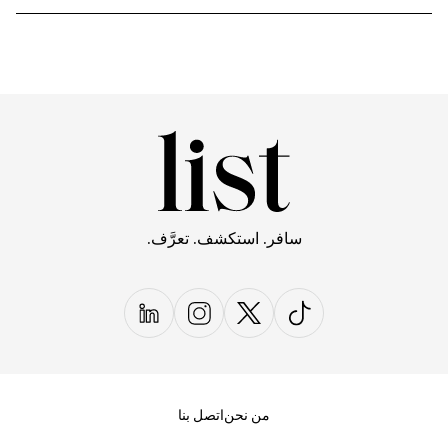
سافر. استكشف. تعرَّف.
من نحن
اتصل بنا