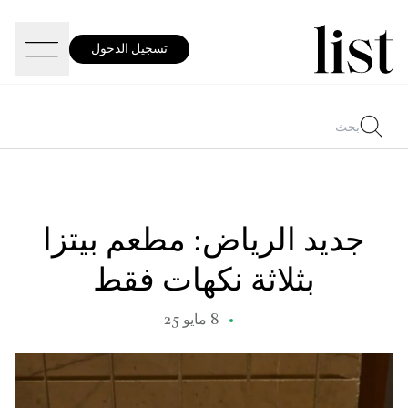
تسجيل الدخول
جديد الرياض: مطعم بيتزا
بثلاثة نكهات فقط
8 مايو 25