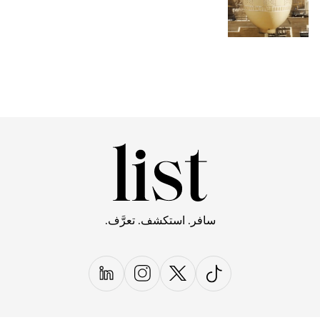
سافر. استكشف. تعرَّف.