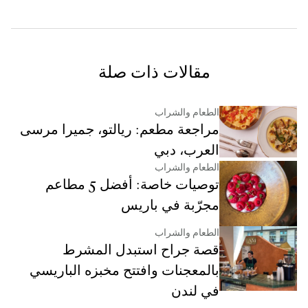
مقالات ذات صلة
الطعام والشراب
مراجعة مطعم: ريالتو، جميرا مرسى
العرب، دبي
الطعام والشراب
توصيات خاصة: أفضل 5 مطاعم
مجرّبة في باريس
الطعام والشراب
قصة جراح استبدل المشرط
بالمعجنات وافتتح مخبزه الباريسي
في لندن