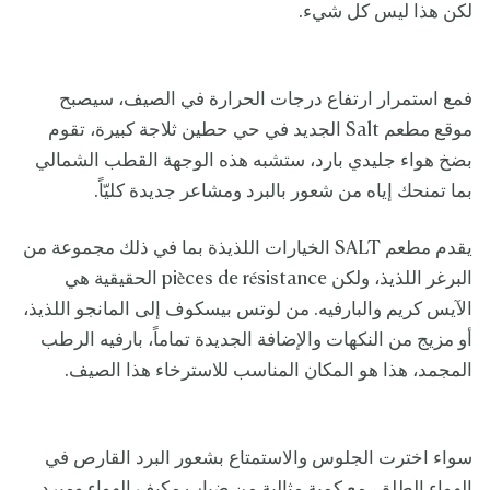
لكن هذا ليس كل شيء.
فمع استمرار ارتفاع درجات الحرارة في الصيف، سيصبح
موقع مطعم Salt الجديد في حي حطين ثلاجة كبيرة، تقوم
بضخ هواء جليدي بارد، ستشبه هذه الوجهة القطب الشمالي
بما تمنحك إياه من شعور بالبرد ومشاعر جديدة كليّاً.
يقدم مطعم SALT الخيارات اللذيذة بما في ذلك مجموعة من
البرغر اللذيذ، ولكن pièces de résistance الحقيقية هي
الآيس كريم والبارفيه. من لوتس بيسكوف إلى المانجو اللذيذ،
أو مزيج من النكهات والإضافة الجديدة تماماً، بارفيه الرطب
المجمد، هذا هو المكان المناسب للاسترخاء هذا الصيف.
سواء اخترت الجلوس والاستمتاع بشعور البرد القارص في
الهواء الطلق، مع كمية مثالية من ضباب مكيف الهواء ومبرد