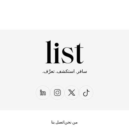
سافر. استكشف. تعرَّف.
من نحن
اتصل بنا