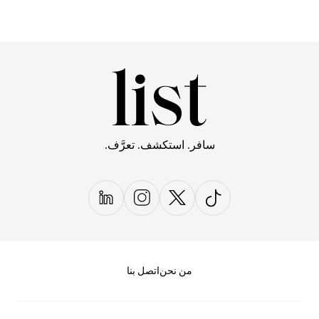
سافر. استكشف. تعرَّف.
من نحن
اتصل بنا