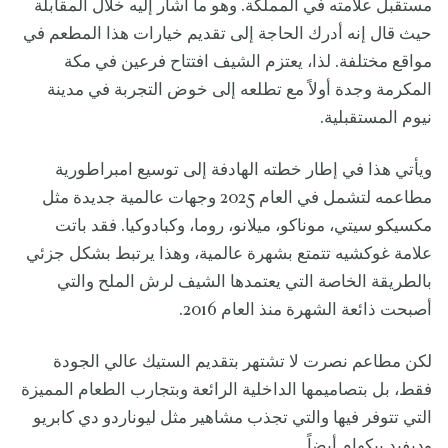
مستقبل علامته في المملكة. وهو ما أشار إليه خلال المقابلة
حيث قال إنه أدرك الحاجة إلى تقديم خيارات هذا المطعم في
مواقع مختلفة. لذا، يعتزم الشيف افتتاح فرعين في مكة
المكرمة وجدة أولاً مع تطلعه إلى خوض التجربة في مدينة
نيوم المستقبلية.
ويأتي هذا في إطار خطته الهادفة إلى توسيع امبراطورية
مطاعمه لتشمل في العام 2025 وجهات عالمية جديدة مثل
مكسيكو سيتي، موناكو، ميلانو، روما، وكبادوكيا. فقد باتت
علامة غوكشيه تتمتع بشهرة عالمية، وهذا يرتبط بشكل جزئي
بالطريقة الخاصة التي يعتمدها الشيف لرش الملح والتي
أصبحت ذائعة الشهرة منذ العام 2016.
لكن مطاعم نصرت لا تشتهر بتقديم الستيك عالي الجودة
فقط، بل بتصاميمها الداخلية الرائعة وبتجارب الطعام المميزة
التي تتوفر فيها والتي تجذب مشاهير مثل ليوناردو دي كابريو
وديفيد بيكهام أيضاً.