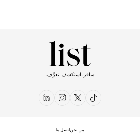
سافر. استكشف. تعرَّف.
من نحن
اتصل بنا