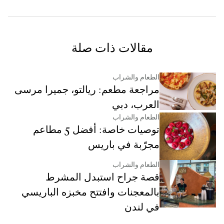
مقالات ذات صلة
الطعام والشراب
مراجعة مطعم: ريالتو، جميرا مرسى
العرب، دبي
الطعام والشراب
توصيات خاصة: أفضل 5 مطاعم
مجرّبة في باريس
الطعام والشراب
قصة جراح استبدل المشرط
بالمعجنات وافتتح مخبزه الباريسي
في لندن