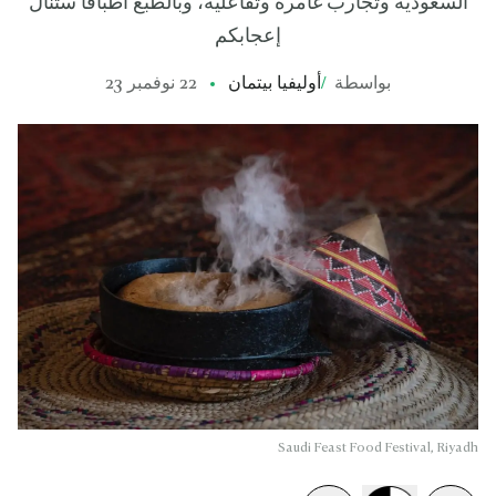
السعودية وتجارب غامرة وتفاعلية، وبالطبع أطباقاً ستنال
إعجابكم
بواسطة
/
أوليفيا بيتمان
22 نوفمبر 23
Saudi Feast Food Festival, Riyadh