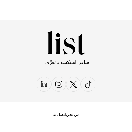
سافر. استكشف. تعرَّف.
من نحن
اتصل بنا