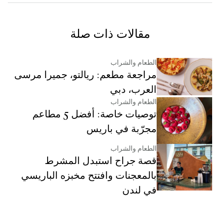
مقالات ذات صلة
الطعام والشراب
مراجعة مطعم: ريالتو، جميرا مرسى
العرب، دبي
الطعام والشراب
توصيات خاصة: أفضل 5 مطاعم
مجرّبة في باريس
الطعام والشراب
قصة جراح استبدل المشرط
بالمعجنات وافتتح مخبزه الباريسي
في لندن