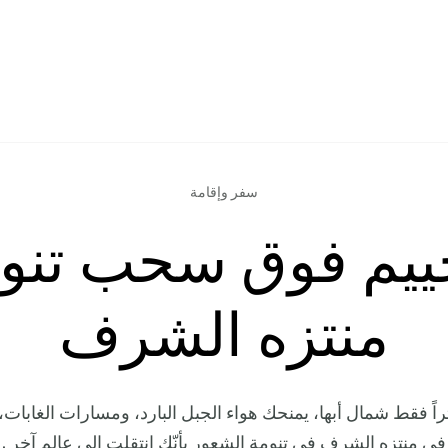
سفر وإقامة
خييم فوق سحب تنوم
منتزه الشرف
125 كيلومتراً فقط شمال أبها، يمنحك هواء الجبل البارد، ومسارات الغابا
في منتزه الشرف في تنومة الشعور بأنّك انتقلت إلى عالم آخر .