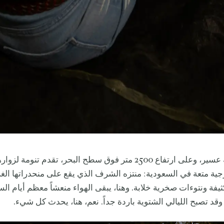
شمال عاصمة عسير، وعلى ارتفاع 2500 متر فوق سطح البحر، تقدم تنومة لز
جية متعة في السعودية: منتزه الشرف الذي يقع على منحدراتها الغ
ثيفة ونتوءات صخرية خلابة. وهنا، يبقى الهواء منعشاً معظم أيام ال
قد تصبح الليالي الشتوية باردة جداً. نعم، هنا، يحدث كل شيء.