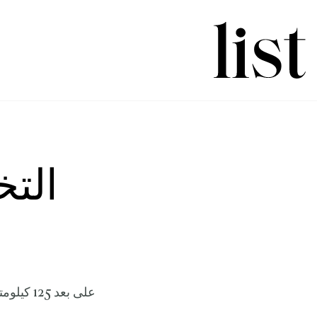
الت
على بعد 