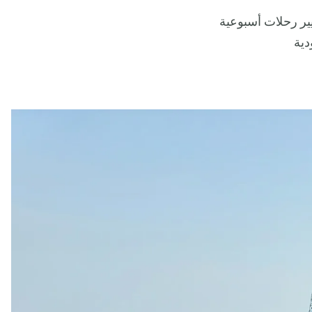
سمياً في 19 مايو. والآن يتم تسيير رحلات أسبوعية
دية