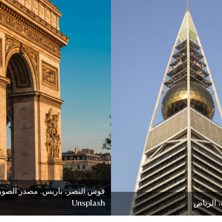
قوس النصر، باريس. مصدر الصور
، الرياض
Unsplash