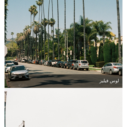
لوس فيليز