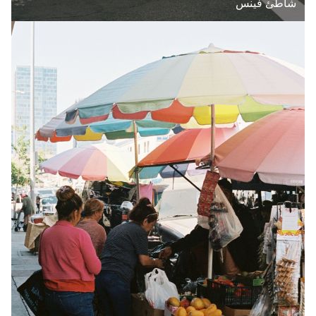
‪شاطئ فينس