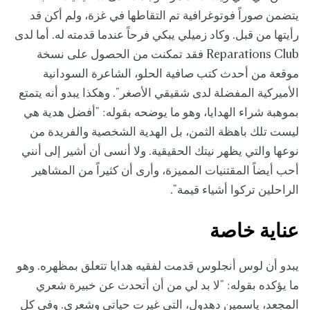
يتضمن صوراً فوتوغرافية تم التقاطها في غزة، ولم أكن قد
رأيتها من قبل. وكاد زميلي يبكي فرحاً عندما قدمته له. أما لدى
Reparations Club فقد تمكنت من الحصول على نسخة
موقعة من أحدث كتب صافية الحلو، الشاعرة السودانية
الأميركية المفضلة لدى شقيقي الأصغر". وهكذا يبدو أنه يتمتع
بموهبة شراء الهدايا، وهو ما يوضحه بقوله: "أفضل هدية هي
ليست تلك باهظة الثمن، بل الهدية الشخصية والفريدة من
نوعها والتي يظهر نيتك الحقيقية. ولا أنسى أن أشير إلى أنني
أحب أيضاً المقتنيات المميزة، وأرى أن كثيراً من المشاهير
الراحلين تركوا أشياء قيمة".
عناية خاصة
يبدو أن لوس أنجلوس قدمت لفقيه هدايا تتعلق بمظهره. وهو
ما يؤكده بقوله: "لا بد لي من أن أتحدث عن خبيرة شعري
المجعد، ياسمين دهدول، التي غيرت حياتي وشعري. وفي كل