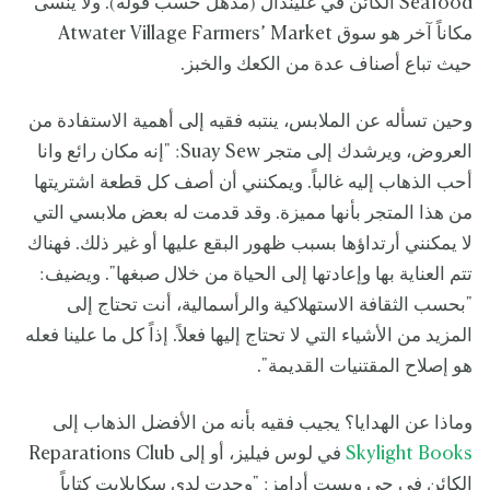
Seafood الكائن في غليندال (مذهل حسب قوله). ولا ينسى
مكاناً آخر هو سوق Atwater Village Farmers’ Market
حيث تباع أصناف عدة من الكعك والخبز.
وحين تسأله عن الملابس، ينتبه فقيه إلى أهمية الاستفادة من
العروض، ويرشدك إلى متجر Suay Sew: "إنه مكان رائع وانا
أحب الذهاب إليه غالباً. ويمكنني أن أصف كل قطعة اشتريتها
من هذا المتجر بأنها مميزة. وقد قدمت له بعض ملابسي التي
لا يمكنني أرتداؤها بسبب ظهور البقع عليها أو غير ذلك. فهناك
تتم العناية بها وإعادتها إلى الحياة من خلال صبغها". ويضيف:
"بحسب الثقافة الاستهلاكية والرأسمالية، أنت تحتاج إلى
المزيد من الأشياء التي لا تحتاج إليها فعلاً. إذاً كل ما علينا فعله
هو إصلاح المقتنيات القديمة".
وماذا عن الهدايا؟ يجيب فقيه بأنه من الأفضل الذهاب إلى
Skylight Books
في لوس فيليز، أو إلى Reparations Club
الكائن في حي ويست أدامز: "وجدت لدى سكايلايت كتاباً