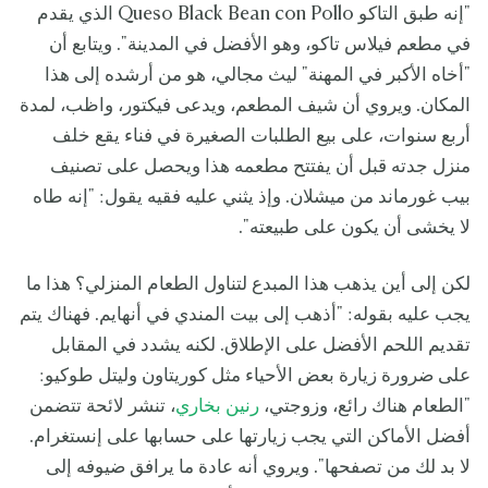
"إنه طبق التاكو Queso Black Bean con Pollo الذي يقدم
في مطعم فيلاس تاكو، وهو الأفضل في المدينة". ويتابع أن
"أخاه الأكبر في المهنة" ليث مجالي، هو من أرشده إلى هذا
المكان. ويروي أن شيف المطعم، ويدعى فيكتور، واظب، لمدة
أربع سنوات، على بيع الطلبات الصغيرة في فناء يقع خلف
منزل جدته قبل أن يفتتح مطعمه هذا ويحصل على تصنيف
بيب غورماند من ميشلان. وإذ يثني عليه فقيه يقول: "إنه طاه
لا يخشى أن يكون على طبيعته".
لكن إلى أين يذهب هذا المبدع لتناول الطعام المنزلي؟ هذا ما
يجب عليه بقوله: "أذهب إلى بيت المندي في أنهايم. فهناك يتم
تقديم اللحم الأفضل على الإطلاق. لكنه يشدد في المقابل
على ضرورة زيارة بعض الأحياء مثل كوريتاون وليتل طوكيو:
"الطعام هناك رائع، وزوجتي،
رنين بخاري
، تنشر لائحة تتضمن
أفضل الأماكن التي يجب زيارتها على حسابها على إنستغرام.
لا بد لك من تصفحها". ويروي أنه عادة ما يرافق ضيوفه إلى