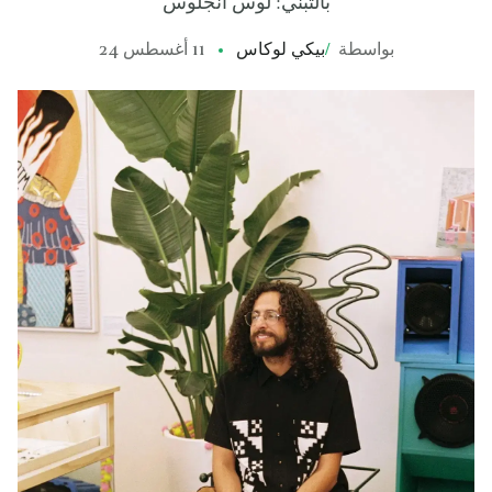
بالتبني: لوس أنجلوس
بواسطة
/
بيكي لوكاس
11 أغسطس 24