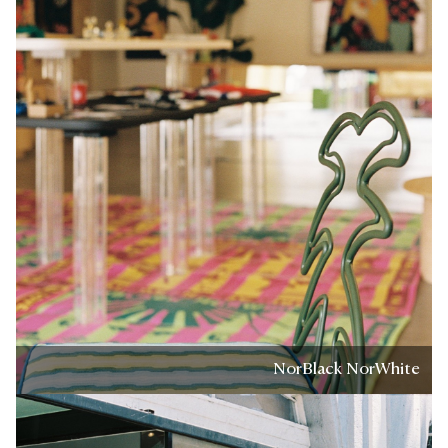
NorBlack NorWhite