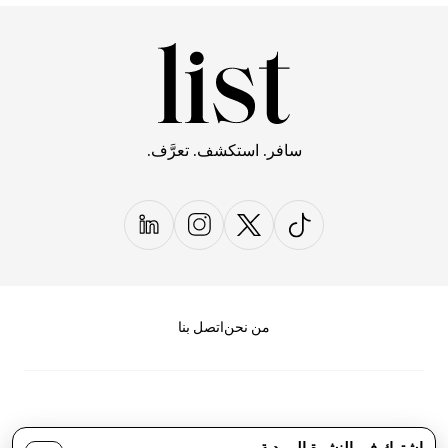
سافر. استكشف. تعرَّف.
من نحن
اتصل بنا