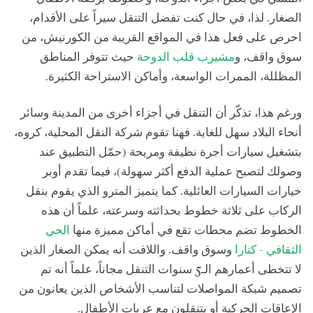
الصغار. لذا، في حال كنت تفضل التنقل سيراً على الأقدام،
احرص على فعل هذا في المواقع القريبة من الكورنيش، من
سوق واقف، و
مشيرب قلب الدوحة
حيث تتوفر المناطق
المظللة، الممرات الواسعة، وأماكن الاستراحة الكثيرة.
ورغم هذا، تذكّر أن التنقل في أجزاء أخرى من المدينة وسائر
أنحاء البلاد سهل للغاية. فهنا تقوم شركة النقل المحلية، كروه،
بتشغيل سيارات أجرة نظيفة ومريحة (حمّل التطبيق عند
وصولك لتصبح عملية الدفع أكثر سهولة)، فيما تقدم أوبر
خيارات السيارات العائلية. كما يتميز المترو الذي يقوم بنقل
الركاب على ثلاثة خطوط بحداثته وسرعته، علماً أن هذه
الخطوط تضم محطات تقع في أماكن مميزة منها
الحي
الثقافي - كتارا
وسوق واقف. واللافت أنه يمكن الصغار الذين
لا تتخطى أعمارهم الـ5 سنوات التنقل مجاناً، علماً أنه تم
تصميم شبكة المواصلات لتناسب الأشخاص الذين يعانون من
الإعاقات الحركية أو يتنقلون مع عربات الأطفال.