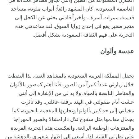
المنازل المصنوعة من الطين والتي تجاور مظاهر الحداثة في
العاصمة السعودية. كان المشهد رائعاً: أبواب ملونة، مساجد
قديمة، ممرات آسرة... وأخيراً قادني بحثي عن الكحل إلى
متجر صغير يقع في إحدى زوايا السوق. لقد ساعدتني هذه
التجربة على فهم الثقافة السعودية بشكل أفضل.
عدسة وألوان
تحفل المملكة العربية السعودية بالمشاهد الغنية. لذا التقطت
خلال زيارتي عدداً كبيراً من الصور. فأنا أهتم كمصور بالألوان
والمناظر النابضة بالحياة. ولا بد لي من الإشارة إلى أنني
عشت أيام طفولتي في الهند برفقة عائلتي. وقد تأثرت
مخيلتي إلى حد كبير بألوانها وتجاربها المفعمة بالحيوية، كما
بجمال معالمها مثل سفوح تلال دارامشالا وقصور المهراجا
والمنتزهات الوطنية الرائعة. وانعكست هذه التجربة الفريدة
على نظرتي الفنية. لذا، أسعى إلى إظهار شعوري بالدهشة من