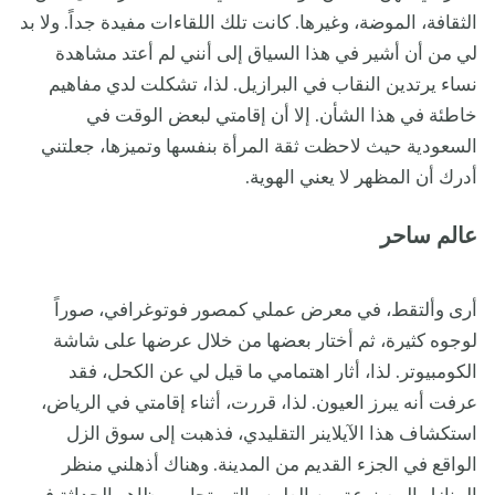
الثقافة، الموضة، وغيرها. كانت تلك اللقاءات مفيدة جداً. ولا بد
لي من أن أشير في هذا السياق إلى أنني لم أعتد مشاهدة
نساء يرتدين النقاب في البرازيل. لذا، تشكلت لدي مفاهيم
خاطئة في هذا الشأن. إلا أن إقامتي لبعض الوقت في
السعودية حيث لاحظت ثقة المرأة بنفسها وتميزها، جعلتني
أدرك أن المظهر لا يعني الهوية.
عالم ساحر
أرى وألتقط، في معرض عملي كمصور فوتوغرافي، صوراً
لوجوه كثيرة، ثم أختار بعضها من خلال عرضها على شاشة
الكومبيوتر. لذا، أثار اهتمامي ما قيل لي عن الكحل، فقد
عرفت أنه يبرز العيون. لذا، قررت، أثناء إقامتي في الرياض،
استكشاف هذا الآيلاينر التقليدي، فذهبت إلى سوق الزل
الواقع في الجزء القديم من المدينة. وهناك أذهلني منظر