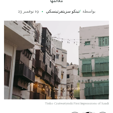
معالمها
بواسطة
/
تينكو سزيتفرتينسكي
19 نوفمبر 23
Tinko Czetwertynski First Impressions of Saudi