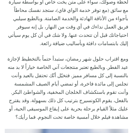
لحظة وصولك، سواء على متن يخت خاص أو بواسطة سيارة
مع سائق (مع توفر خدمة الواي فاي)، ستجد نفسك محاطاً
بأجواء من الأناقة الهادئة والخدمة الصامتة. وبالطبع سيلبي
فريق العمل نداءك في أي وقت من النهار، بل إنه سيوفر
احتياجاتك قبل أن تتحدث عنها. ولا شك في أن كل يوم سيأتي
إليك بابتسامات دافئة وبأساليب ضيافة رائعة.
ومع اقتراب حلول شهر رمضان، ستبدأ حتماً بالتخطيط لإجازة
عيد الفطر. وبالطبع تعتبر منتجعات آني الخاصة خياراً لا بد منه
بالنسبة إلى كل مسافر مميز. فتخيّل أنّك تحتفل بالعيد وأنت
تجلس إلى مائدة فاخرة، أو تمضي أيام الصيف المشمسة
وأنت تقوم باستكشاف الخلجان المخفية، والشواطئ البكر.
بالفعل، يقوم الكونسيرج بترتيب كل ذلك بسهولة. وقد يقترح
عليك مثلاً القيام برحلة بحرية على إيقاع الموسيقى الحية، أو
مشاهدة فيلم خلال أمسية خاصة تحت النجوم. فما رأيك؟