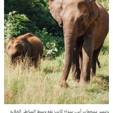
وتتميز منتجعات آني، سواء كانت تقع وسط المناظر الخلابة