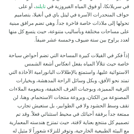
في سريلانكا، أو فوق المياه الفيروزية في
تايلند
، أو على
حواف المنحدرات الآسرة في ليتل باي في أنغيلا، بتصاميم
تحولها إلى ملاذات خاصة فاخرة جداً. وهي تضم مرافق مبنية
على مساحات مختلفة وبأساليب متنوعة، حيث يتسع كل منها
لعدد يراوح بين ستة ضيوف وخمسة عشر ضيفاً.
إذاً فكر في الفيلات كبيرة المساحة التي تضم أحواض سباحة
خاصة حيث تتلألأ المياه بفعل انعكاس أشعة الشمس
الاستوائية عليها، واستمتع بالإطلالات البانورامية الأخاذة التي
تمتد نحو الأفق، وبكل وسائل الراحة المدهشة، وبخيارات
الترفيه المميزة، وبوجبات الغرف الخفيفة، وبنعومة الملاءات
المصنوعة من الكتان، وبروعة منتجات الاستحمام. وهنا، لن
تقف وسط الحشود ولا في الطوابير، بل ستعيش تجارب
ممتعة جداً برفقة أحبائك في محيط استثنائي فعلاً. وقد تم
تصميم كل منتجع بعناية لافتة، حيث تمتزج هندسته المعمارية
مع البيئة الطبيعية الخارجية، وتوفر للنزلاء شعوراً لا مثيل له