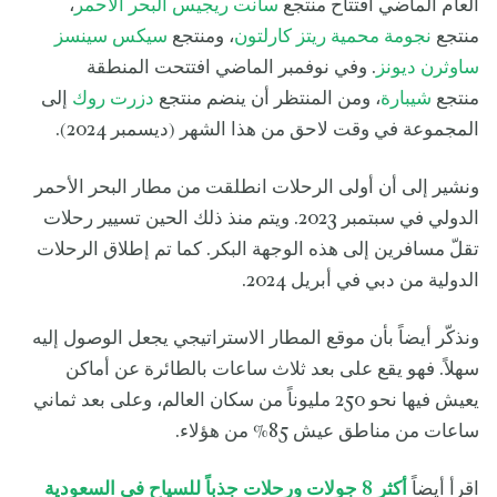
العام الماضي افتتاح منتجع
سانت ريجيس البحر الأحمر
،
منتجع
نجومة محمية ريتز كارلتون
، ومنتجع
سيكس سينسز
ساوثرن ديونز
. وفي نوفمبر الماضي افتتحت المنطقة
منتجع
شيبارة
، ومن المنتظر أن ينضم منتجع
دزرت روك
إلى
المجموعة في وقت لاحق من هذا الشهر (ديسمبر 2024).
ونشير إلى أن أولى الرحلات انطلقت من مطار البحر الأحمر
الدولي في سبتمبر 2023. ويتم منذ ذلك الحين تسيير رحلات
تقلّ مسافرين إلى هذه الوجهة البكر. كما تم إطلاق الرحلات
الدولية من دبي في أبريل 2024.
ونذكّر أيضاً بأن موقع المطار الاستراتيجي يجعل الوصول إليه
سهلاً. فهو يقع على بعد ثلاث ساعات بالطائرة عن أماكن
يعيش فيها نحو 250 مليوناً من سكان العالم، وعلى بعد ثماني
ساعات من مناطق عيش 85% من هؤلاء.
اقرأ أيضاً
أكثر 8 جولات ورحلات جذباً للسياح في السعودية