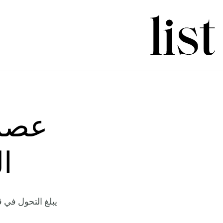
عصر 
ا
يبلغ التحول في 