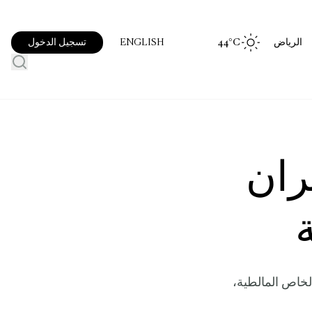
الرياض
°C
44
تسجيل الدخول
ENGLISH
ران
لخاص المالطية،