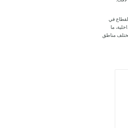
 لافت.
يت VistaJet في قلب هذا القطاع في
خلية، ما
مختلف مناطق