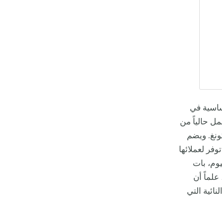
ساسية في
ل حالياً من
ونغ. ويضم
رة، منها طائرات بومباردييه غلوبال 7500. وهي توفر لعملائها
وم، بات
علماً أن
ائية التي