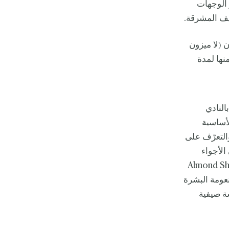
 الوجهات
يف المشرقة.
 (لا ميزون
منها لمدة
النادي
أساسية
التعرّف على
الأجواء
خصص للجسم Almond Shimmering Body
نعومة البشرة
ة صيفية