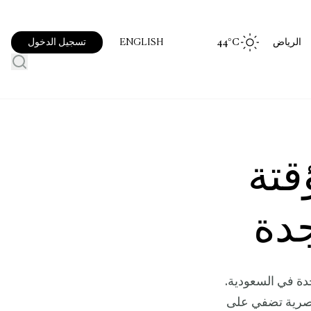
الرياض
°C
44
تسجيل الدخول
ENGLISH
قتة
دة
دة في السعودية.
 حصرية تضفي على