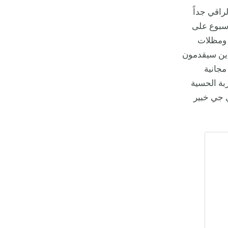
راقي جداً
أسبوع على
 ومظلات
ذين سيقدمون
مجانية
بة الحسية
 جي خبير