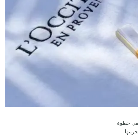
ففي خطوة
L’Occitane en Prov إطلاق تجربتها