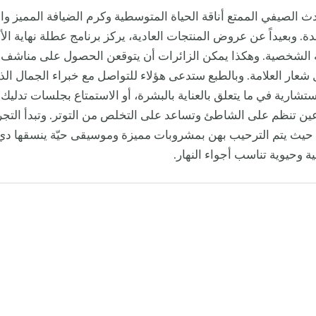
ث الصيفي الممتع أناقة الحياة المتوسطية وكرم الضيافة المميز وال
 وبعيداً عن عروض المنتجات العادية، يركز برنامج عطلة نهاية ال
ة الشخصية. وهكذا يمكن الزائرات أن يتوقعن الحصول على مناشف
عار العلامة. وبالطبع ستدعى هؤلاء للتواصل مع خبراء الجمال ال
شارية في ما يتعلق بالعناية بالبشرة، أو الاستمتاع بجلسات تدليك 
عين تنظم على الشاطئ وتساعد على التخلص من التوتر. وتبدأ التجر
حيث يتم الترحيب بهن بمشروبات مميزة وموسيقى حيّة ينسقها دي
اقية وحيوية تناسب أجواء النهار.