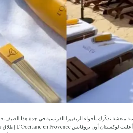
ة منعشة تذكّرك بأجواء الريفييرا الفرنسية في جدة هذا الصيف. 
غير مسبوقة، أعلنت لوكسيتان أون بروفانس ence