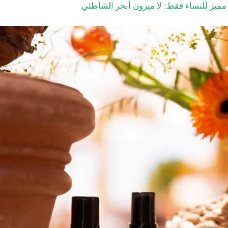
مميز للنساء فقط: لا ميزون أبحر الشاطئي