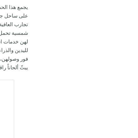
يجمع هذا الحد
على ساحل جدة.
تجارب العافي
شمسية تحمل ش
لهن خدمات است
لليدين والذرا
فور وصولهن، 
يبثّ ألحاناً ر