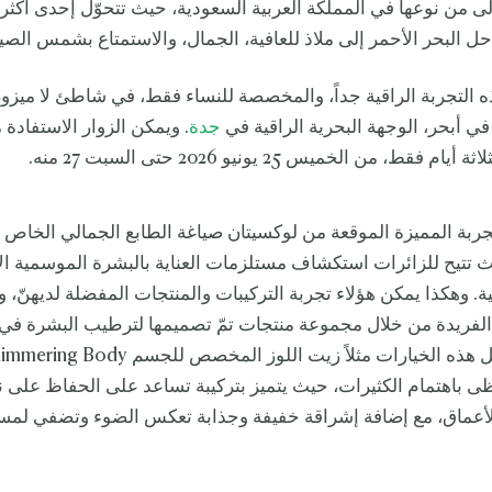
لى من نوعها في المملكة العربية السعودية، حيث تتحوّل إحدى أكثر
حل البحر الأحمر إلى ملاذ للعافية، الجمال، والاستمتاع بشمس الص
ه التجربة الراقية جداً، والمخصصة للنساء فقط، في شاطئ لا ميزون
في أبحر، الوجهة البحرية الراقية في
جدة
. ويمكن الزوار الاستفادة 
فقط، من الخميس 25 يونيو 2026 حتى السبت 27 منه.
جربة المميزة الموقعة من لوكسيتان صياغة الطابع الجمالي الخاص ب
 تتيح للزائرات استكشاف مستلزمات العناية بالبشرة الموسمية ال
ة. وهكذا يمكن هؤلاء تجربة التركيبات والمنتجات المفضلة لديهنّ، و
 الفريدة من خلال مجموعة منتجات تمّ تصميمها لترطيب البشرة في 
الحارة. وتشمل هذه الخيارات مثلاً زيت اللوز الم
يحظى باهتمام الكثيرات، حيث يتميز بتركيبة تساعد على الحفاظ على 
الأعماق، مع إضافة إشراقة خفيفة وجذابة تعكس الضوء وتضفي لمس