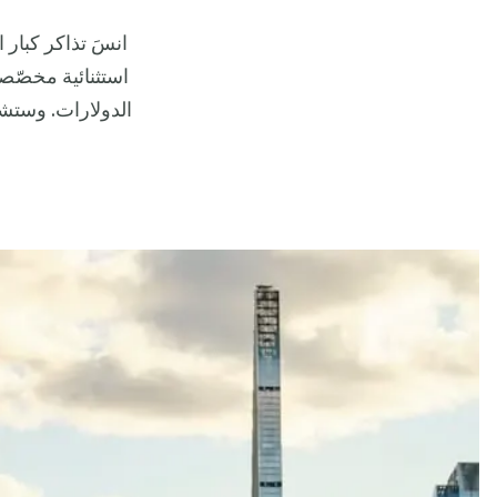
انسَ تذاكر كبار 
استثنائية مخصّص
الدولارات. وستش