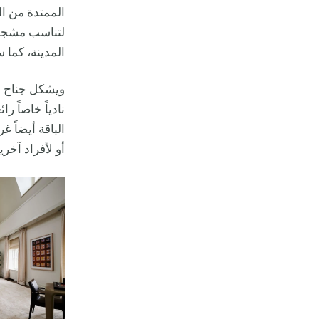
لتناسب مشجعي
المدينة، كما س
ويشكل جناح ا
نادياً خاصاً 
الباقة أيضاً 
أو لأفراد آخري