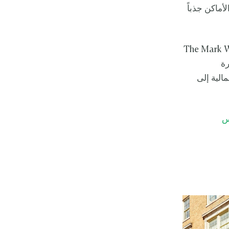
أماكن جذباً
مرة واحدة فقط، تحت عنوان The Mark World Cup
رة
شمالية إلى