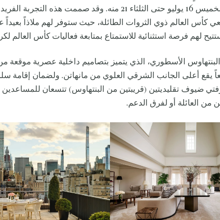
الممتدة من الخميس 16 يوليو حتى الثلثاء 21 منه. وقد صممت هذه التجرب
 كأس العالم ذوي الثروات الطائلة، حيث ستوفر لهم ملاذاً بعيدا
تتيح لهم فرصة استثنائية للاستمتاع بمتابعة فعاليات كأس العالم لكر
لبنتهاوس الأسطوري، الذي يتميز بتصاميم داخلية عصرية موقعة م
رائعاً يقع أعلى الجانب الشرقي العلوي من مانهاتن. ولضمان إقامة س
غرفتي ضيوف تقليديتين (قريبتين من البنتهاوس) تتسعان للمساعدين
ن من العائلة أو لفرق الدعم.