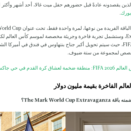
ذين يقصدونه عادةً قبل حضورهم حفل ميت غالا، أحد أشهر وأكثر ال
يورك
.
وستقدم هذه الباقة الفريدة من نوعها، ل
Extravaganza، وستشمل تجربة فاخرة وجريئة مخصصة لموسم كأس العالم لك
القدم FIFA 2026، حيث سيتم تحويل أكبر جناح بنتهاوس في فندق في أميركا ال
خصص لمجموعة من ستة ضيوف.
F: منطقة ضخمة لعشاق كرة القدم في حي جاكس
عالم الفاخرة بقيمة مليون دولار
The Mark World Cup Extr؟