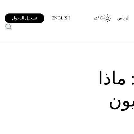
الرياض
°C
42
تسجيل الدخول
ENGLISH
أس العالم FIFA 2026: ماذا
يون