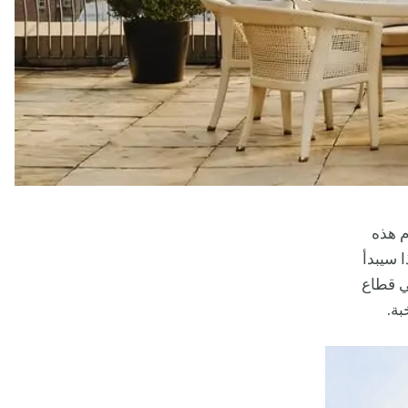
م هذه
ية من 11 يونيو حتى 19 يوليو 2026، وهكذا سيبدأ
ي قطاع
بة.