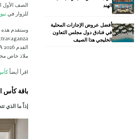
الصف الأول ال
الهند
للزوار في
نيو
أفضل عروض الإجازات المحلية
في فنادق دول مجلس التعاون
الخليجي هذا الصيف
ملاذ خاص م
اقرأ أيضاً
كأس العالم IFA 2026
باقة كأس ال
إذاً ما الذي تتضمنه باقة avaganza