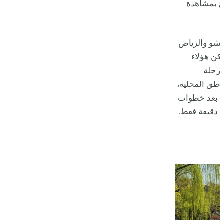
متاع بمشاهدة
تشو والرياض
كن هؤلاء
رحلة
لمناطق المحلية،
ر (الخطان 1 و3) التي تقع على بعد خطوات