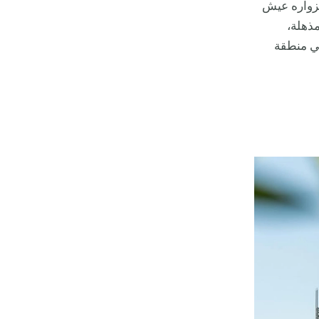
لزواره عيش
مذهلة،
ي منطقة