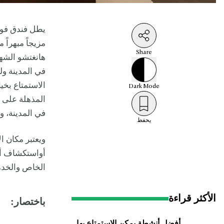
يطل فندق فور
مزيجاً مبهراً
Share
هانغتشو الشهير
في المدينة ول
الاستمتاع بخي
Dark
Mode
المذهلة على
في المدينة، و
ب
يحفظ
ويعتبر مكان ا
أواستكشاف أكث
الخاص والخدم
الأكثر قراءة
باختصار: