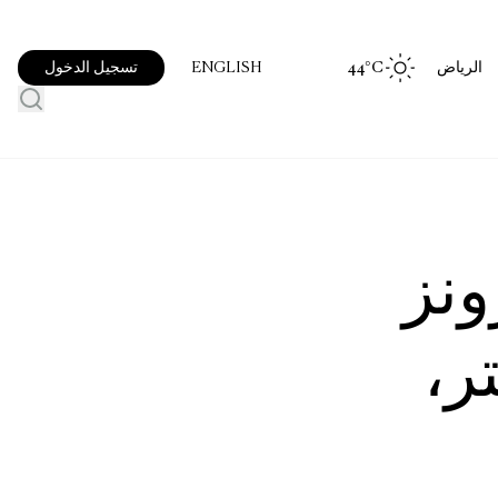
الرياض
°C
44
تسجيل الدخول
ENGLISH
ونز
ر،