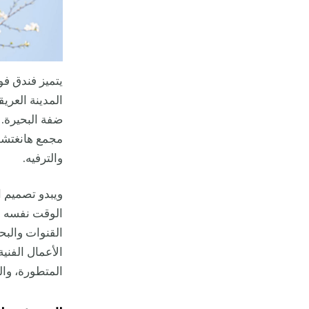
يتميز فندق فور
المدينة العري
مجمع هانغتشو
والترفيه.
ويبدو تصميم 
الوقت نفسه بط
الأعمال الفني
المتطورة، وال