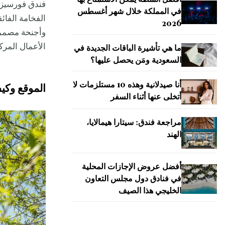
أفضل أنشطة يمكن الاستمتاع بها
فندق فورسيزون
في المملكة خلال شهر أغسطس
الفخامة الفائ
2026
وأجنحة مصممة
الأعمال المرك
ما هي تأشيرة الباقات الجديدة في
السعودية ومَن يحصل عليها؟
أنا صيدلانية وهذه 10 مستلزمات لا
الموقع وكي
أتخلى عنها أثناء السفر
مراجعة فندق: سيتارا هيمالايا،
الهند
أفضل عروض الإجازات المحلية
في فنادق دول مجلس التعاون
الخليجي هذا الصيف