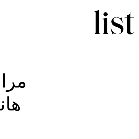
مراج
هان