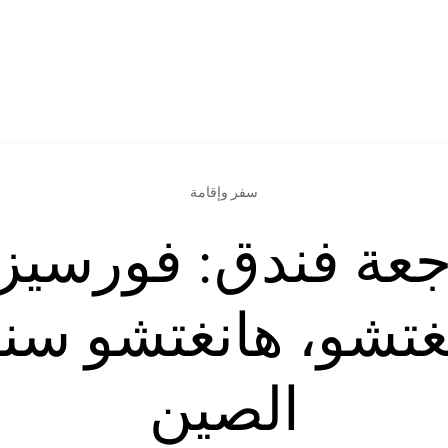
سفر وإقامة
عة فندق: فورسيز
غتشو، هانغتشو سنت
الصين