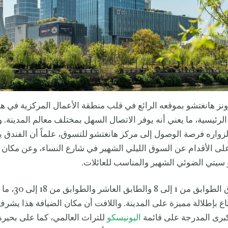
نز هانغتشو بموقعه الرائع في قلب منطقة الأعمال المركزية في ه
لرئيسية، ما يعني أنه يوفر الاتصال السهل بمختلف معالم المدينة. و
 لزواره فرصة الوصول إلى مركز هانغتشو للتسوق، علماً أن الفندق 
على الأقدام عن السوق الليلي الشهير في شارع النساء، وعن مكان
و سيتي الضوئي الشهير والمناسب للعائلات.
ويشغل الفندق الطوابق من 
ع بإطلالة مميزة على المدينة. واللافت أن مكان الضيافة هذا يشر
كبرى المدرجة على قائمة
اليونيسكو
للتراث العالمي، كما على بحير