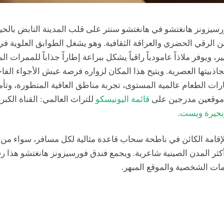
سيزونز هانغتشو في هانغتشو سنتر على قلب المدينة النابض بالحي
 من الرقي الحضري والعراقة الثقافية. وهو يشغل الطوابق العلوية ف
، ويوفر ملاذاً عامودياً راقياً يشكل ببراعة إطاراً جذاباً للممرات الم
جاذبيتها العصرية. ويتيح هذا المكان لزواره فرصة عيش الأجواء الفا
ارات الطعام عالمية المستوى، تجربة مناطق العافية المتطورة، وتأم
 موقعين مدرجين على
قائمة اليونيسكو
للتراث العالمي: القناة الكبر
حيرة ويست
.
لإقامة الكائن في ناطحة سحاب قاعدة مثالية لكل مسافر، سواء من
ر المدن الصينية شاعرية. ويجمع فندق فورسيزونز هانغتشو هذا رق
ات الشخصية والموقع المبهر.