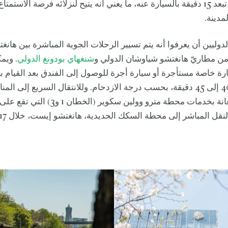
الشهيرة التي تبعد 15 دقيقة بالسيارة عنه، ما يعني أنه يتيح لنزلائه فرصة الاست
مدينة.
لدوليين أن يعرفوا أنه يتم تسيير الرحلات الجوية المباشرة بين هانغ
 من مطاريّ هانغتشو شياوشان الدولي و
شنغهاي بودونغ الدولي
. ويم
ارة خاصة مستأجرة أو سيارة أجرة للوصول إلى الفندق بعد القيام ب
تستغرق من 40 إلى 45 دقيقة، بحسب درجة الازدحام. وللانتقال السريع إلى ا
يمكنهم الاستعانة بخدمات محطة مترو وولين سكوي
قل المباشر إلى محطة السكك الحديدية، هانغتشو إيست، خلال 17 دقيقة فقط.