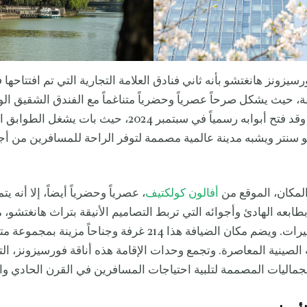
سيزونز هانغتشو بأنه ثاني فنادق العلامة التجارية التي تم افتتاحها
قة، حيث يشكل صرحاً عصرياً وحضرياً متناغماً مع الفندق الشقيق ال
ضفة البحيرة. وقد فتح أبوابه رسمياً في سبتمبر 2024، حيث بات يشغل
 سنتر ويشبه مدينة عالمية مصممة لتوفر الراحة للمسافرين من أج
المكان، الموقع من
أفالون كولكتيف
، عصرياً وحضرياً أيضاً، إلا أنه يت
ابعه الهادئ وأجوائه التي تربط التصاميم الأنيقة بتراث هانغتشو، م
القنوات والبحيرات. ويضم مكان الضيافة هذا 214 غرفة وجناحاً مزينة
ة الصينية المعاصرة. وتجمع وحدات الإقامة هذه أناقة فورسيزونز، الت
جماليات المصممة لتلبية احتياجات المسافرين في القرن الحادي و