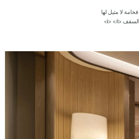
خامة لا مثيل لها
 <i> </i>