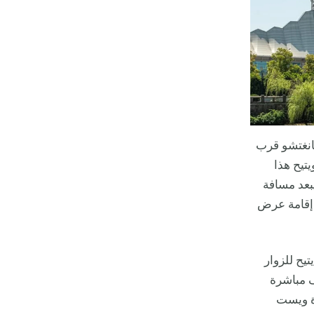
انغتشو قرب
يتيح هذا
يبعد مسافة
 إقامة عرض
1 إلى 8 والطابق العاشر والطوابق من 18 إلى 30، ما يتيح للزوار
ف مباشرة
ة ويست