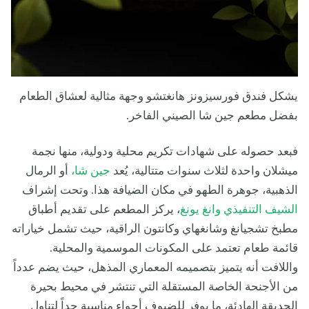
يشكل فندق فورسيزونز هانغتشو وجهة مثالية لعشاق الطعام
بفضل مطعم جين شا الصيني الفاخر.
فبعد حصوله على شهادات تكريم محلية ودولية، منها نجمة
ميشلان واحدة لثلاث سنوات متتالية، يُعد
جين شا،
أو الرمال
الذهبية، جوهرة الطهو في مكان الضيافة هذا. وتحت إشراف
الشيف التنفيذي وانغ يونغ
، يركز المطعم على تقديم أطباق
مطبخ تشجيانغ وشانغهاي وكانتون الراقية، حيث تشمل خياراته
قائمة طعام تعتمد على المكونات الموسمية والمحلية.
واللافت أنه يتميز بتصميمه المعماري المذهل، حيث يضم عدداً
من الأجنحة الخاصة المستقلة التي تنتشر في محيط بحيرة
الحديقة الهادئة، ما يوفر للضيوف أجواء مناسبة جداً لتناول