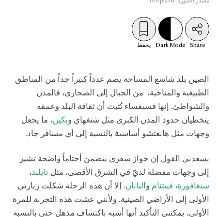
مصدر الصورة: Unsplash
Share
Mode
Dark
يحفظ
الصين بلد شاسع المساحة يضم عدداً كبيراً جداً من المناطق
الطبيعية والمناخية، من الجبال إلى الصحارى، فالمدن
والشواطئ. إنها فسيفساء تُثبث أن ثقافة البلد وعمقه
يتخطيان حدود المدن الكبرى مثل شنغهاي و
بكين
، ما يجعل
وجهات مثل هانغتشو أساسية بالنسبة إلى أي مسافر جاد.
يسعدني القول إن جواز سفري يتضمن أختاماً واضحة تشير
إلى وجهات مفضلة لديّ في الشرق الأقصى، مثل
تايلند
،
سنغافورة
،
فييتنام
و
اليابان
. إلا أن هذه الرحلة شكلت زيارتي
الأولى إلى الأراضي الصينية. ولأنني عشت هذه التجربة للمرة
الأولى، يمكنني التأكيد أنها أشبه باكتشاف مذهل حتى بالنسبة