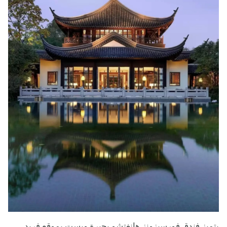
يتميز فندق فورسيزونز هانغتشو بحيرة ويست بموقع فريد