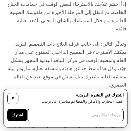
إذاً اختتم علاجك بالاسترخاء لبعض الوقت في حمامات الجناح
الخاصة، ثم انتقل إلى المرحلة الأخيرة من طقوسك الصينية
الغامرة من خلال استمتاعك بالشاي المحلي المُعد بعناية
فائقة.
وتذكّر التالي: إلى جانب غرف العلاج ذات التصميم الفريد،
يمكنك الاسترخاء في المسبح الداخلي المفتوح على مدار
العام وتمضية الوقت في مركز اللياقة البدنية المجهز بشكل
جيّد، وكل هذا وسط حدائق هادئة ومنسقة بعناية، ما يوفر بيئة
منعشة للغاية تشعرك بأنك تعيش في موقع بعيد عن العالم
العصري.
اشترك في النشرة البريدية
▼
أفضل التجارب والأماكن والمطاعم مباشرة إلى بريدك.
الموظفون والخدمة
اشترك
يشيد الضيوف الأكثر رقياً بالخدمة التي يقدمها فريق العمل
في فور سيزونز هانغتشو باعتباره العنصر المميز لإقامتهم.