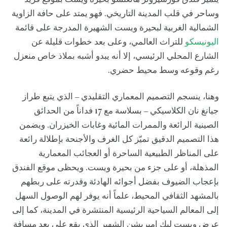
وساحر في قلب المدينة التاريخي. فهو يمتد على حافة الزاوية
الشمالية الغربية لبحيرة ويست الشهيرة المدرجة على قائمة
اليونيسكو
للتراث العالمي، وعلى بعد خطوات قليلة عن
الشارع المحلي الرئيسي، إلا أنه يبدو أشبه بملاذ خاص منعزل
رغم وقوعه وسط محيط حضري.
وهنا، ينسجم التصميم المعماري التقليدي – الذي يتبع طراز
جيانغ نان الكلاسيكي – بسلاسة مع 17 فداناً من الحدائق
الصينية الرائعة والممرات المائية وغابات الخيزران. ويضمن
هذا التصميم الدقيق تميّز كل الغرف والأجنحة بإطلالة رائعة
على المناظر الطبيعية الساحرة أو العجائب المعمارية
المذهلة، أو على جزء من بحيرة ويست. ويحظى موقع الفندق
بإعجاب الضيوف بفضل أجوائه الهادئة وقدرته على ربطهم
بالمشهد الثقافي المحيط، علماً أنه يوفر لهم الوصول السهل
إلى المعالم السياحية الرئيسية المنتشرة في المدينة، كما إلى
عرض ويست ليك إمبريشن الشهير الذي يقع على بعد مسافة