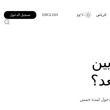
الرياض
°C
34
تسجيل الدخول
ENGLISH
ين
الدخول لمدة خمس