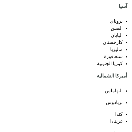
آسيا
بروناي
الصين
اليابان
كازخستان
ماليزيا
سنغافورة
كوريا الجنوبية
أميركا الشمالية
البهاماس
بربادوس
كندا
غرينادا