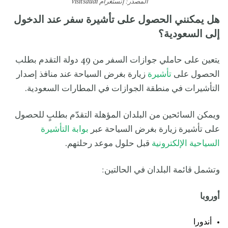
المصدر: إنستغرام visitsaudi
ل
ح
ج
هل يمكنني الحصول على تأشيرة سفر عند الدخول
ي
ا
د
ر
ر
ل
إلى السعودية؟
أ
ة
ع
ي
ا
ل
ل
ة
م
يتعين على حاملي جوازات السفر من 49 دولة التقدم بطلب
أ
ع
الحصول على
تأشيرة
زيارة بغرض السياحة عند منافذ إصدار
ص
ف
التأشيرات في منطقة الجوازات في المطارات السعودية.
ر
ويمكن السائحين من البلدان المؤهلة التقدّم بطلبٍ للحصول
على تأشيرة زيارة بغرض السياحة عبر
بوابة التأشيرة
السياحية الإلكترونية
قبل حلول موعد رحلتهم.
وتشمل قائمة البلدان في الحالتين:
أوروبا
أندورا