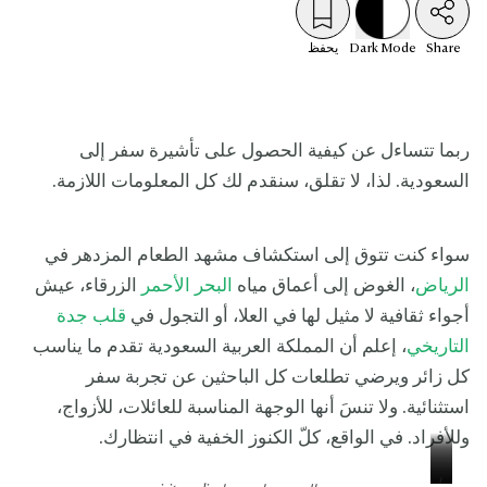
Share
Mode
Dark
يحفظ
ربما تتساءل عن كيفية الحصول على تأشيرة سفر إلى
السعودية. لذا، لا تقلق، سنقدم لك كل المعلومات اللازمة.
سواء كنت تتوق إلى استكشاف مشهد الطعام المزدهر في
الرياض
، الغوض إلى أعماق مياه
البحر الأحمر
الزرقاء، عيش
أجواء ثقافية لا مثيل لها في العلا، أو التجول في
قلب جدة
التاريخي
، إعلم أن المملكة العربية السعودية تقدم ما يناسب
كل زائر ويرضي تطلعات كل الباحثين عن تجربة سفر
استثنائية. ولا تنسَ أنها الوجهة المناسبة للعائلات، للأزواج،
وللأفراد. في الواقع، كلّ الكنوز الخفية في انتظارك.
ا
ب
ر