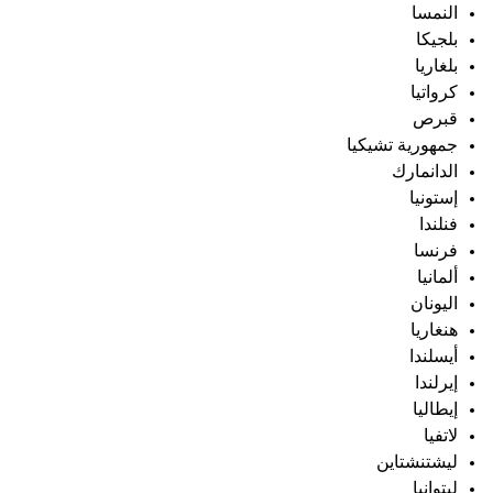
النمسا
بلجيكا
بلغاريا
كرواتيا
قبرص
جمهورية تشيكيا
الدانمارك
إستونيا
فنلندا
فرنسا
ألمانيا
اليونان
هنغاريا
أيسلندا
إيرلندا
إيطاليا
لاتفيا
ليشتنشتاين
ليتوانيا