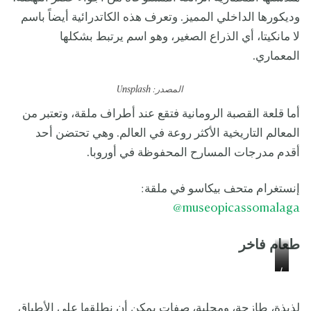
وديكورها الداخلي المميز. وتعرف هذه الكاتدرائية أيضاً باسم
لا مانكيتا، أي الذراع الصغير، وهو اسم يرتبط بشكلها
المعماري.
المصدر:
Unsplash
أما قلعة القصبة الرومانية فتقع عند أطراف ملقة، وتعتبر من
المعالم التاريخية الأكثر روعة في العالم. وهي تحتضن أحد
أقدم مدرجات المسارح المحفوظة في أوروبا.
إنستغرام متحف بيكاسو في ملقة:
@
museopicassomalaga
طعام فاخر
ا
ا
ل
ل
م
م
لذيذة، طازجة، ومحلية، صفات يمكن أن نطلقها على الأطباق