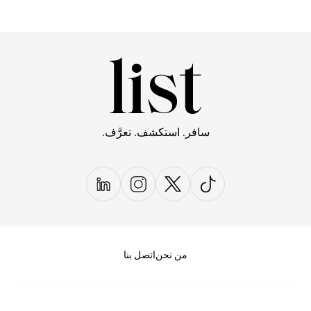
سافر. استكشف. تعرَّف.
من نحن
اتصل بنا