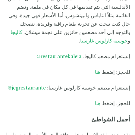
ص
ص
د
د
الأندلسية التي يتم تقديمها في كل مكان في ملقة. وتضم
ر
ر
القائمة مثلاً التاباس والبينشوس. أما الأسعار فهي جيدة. وفي
:
:
إ
إ
حال كنت تبحث عن تجربة طعام راقية وفريدة، ننصحك
ن
ن
بالتوجه إلى أحد مطعمين حائزين على نجمة ميشلان:
كاليجا
س
س
ت
ت
و
خوسيه كارلوس غارسيا
.
غ
غ
ر
ر
إنستغرام مطعم كاليجا:
restaurantekaleja@
ا
ا
م
م
ك
خ
للحجز: إضغط
هنا
ا
و
ل
س
ي
ي
إنستغرام مطعم خوسيه كارلوس غارسيا:
jcgrestaurante@
ه
ج
ا
ك
للحجز: إضغط
هنا
ا
ر
ل
أجمل الشواطئ
و
س
غ