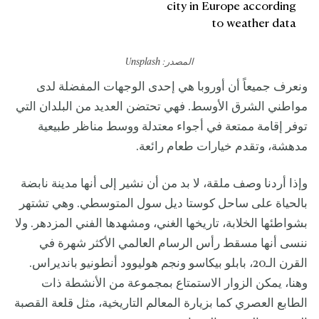
المصدر:
Unsplash
ونعرف جميعاً أن أوروبا هي إحدى الوجهات المفضلة لدى
مواطني الشرق الأوسط. فهي تحتضن العديد من البلدان التي
توفر إقامة ممتعة في أجواء معتدلة ووسط مناظر طبيعية
مدهشة، وتقدم خيارات طعام رائعة.
وإذا أردنا وصف ملقة، لا بد من أن نشير إلى أنها مدينة نابضة
بالحياة على ساحل كوستا ديل سول المتوسطي. وهي تشتهر
بشواطئها الخلابة، تاريخها الغني، ومشهدها الفني المزدهر. ولا
ننسى أنها مسقط رأس الرسام العالمي الأكثر شهرة في
القرن الـ20، بابلو بيكاسو ونجم هوليوود أنطونيو بانديراس.
وهنا، يمكن الزوار الاستمتاع بمجموعة من الأنشطة ذات
الطابع العصري كما بزيارة المعالم التاريخية، مثل قلعة القصبة