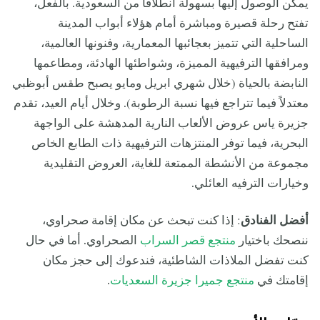
يمكن الوصول إليها بسهولة انطلاقاً من السعودية. بالفعل،
تفتح رحلة قصيرة ومباشرة أمام هؤلاء أبواب المدينة
الساحلية التي تتميز بعجائبها المعمارية، وفنونها العالمية،
ومرافقها الترفيهية المميزة، وشواطئها الهادئة، ومطاعمها
النابضة بالحياة (خلال شهري ابريل ومايو يصبح طقس أبوظبي
معتدلاً فيما تتراجع فيها نسبة الرطوبة). وخلال أيام العيد، تقدم
جزيرة ياس عروض الألعاب النارية المدهشة على الواجهة
البحرية، فيما توفر المنتزهات الترفيهية ذات الطابع الخاص
مجموعة من الأنشطة الممتعة للغاية، العروض التقليدية
وخيارات الترفيه العائلي.
أفضل الفنادق
: إذا كنت تبحث عن مكان إقامة صحراوي،
ننصحك باختيار
منتجع قصر السراب
الصحراوي. أما في حال
كنت تفضل الملاذات الشاطئية، فندعوك إلى حجز مكان
إقامتك في
منتجع جميرا جزيرة السعديات
.