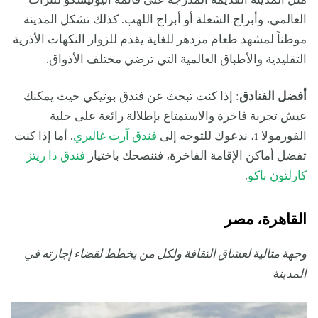
مثل المدينة القديمة المدرجة على قائمة اليونيسكو للتراث
العالمي، وأبراج الشعلة أو أبراج اللهب. كذلك تشكل المدينة
موطناً لمشهد طعام مزدهر للغاية يقدم للزوار النكهات الأذرية
التقليدية والأطباق العالمية التي ترضي مختلف الأذواق.
أفضل الفنادق
: إذا كنت تبحث عن فندق بوتيكي حيث يمكنك
عيش تجربة فاخرة والاستمتاع بإطلالة رائعة على حلبة
الفورمولا 1، ندعوك للتوجه إلى
فندق آرت غاليري
. أما إذا كنت
تفضل أماكن الإقامة الفاخرة، فننصحك باختيار
فندق ذا ريتز
كارلتون باكو
.
القاهرة، مصر
وجهة مثالية لعشاق الثقافة ولكل من يخطط لقضاء إجازته في
المدينة