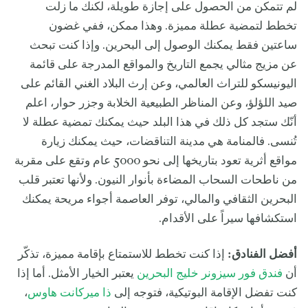
لم تتمكن من الحصول على إجازة طويلة، لكنك ما زلت
تخطط لتمضية عطلة مميزة. وهذا ممكن، ففي غضون
ساعتين فقط يمكنك الوصول إلى البحرين. وإذا كنت تبحث
عن مزيج مثالي يجمع التاريخ والمواقع المدرجة على قائمة
اليونيسكو للتراث العالمي، وعن إرث البلاد الغني القائم على
صيد اللؤلؤ، وعن المناظر الطبيعية الخلابة وجزر حوار، اعلم
أنّك ستجد كل ذلك في هذا البلد حيث يمكنك تمضية عطلة لا
تُنسى. فالمنامة هي مدينة التناقضات، حيث يمكنك زيارة
مواقع أثرية تعود بتاريخها إلى نحو 5000 عام وتقع على مقربة
من ناطحات السحاب المضاءة بأنوار النيون. ولأنها تعتبر قلب
البحرين الثقافي والمالي، توفر العاصمة أجواء مريحة يمكنك
استكشافها سيراً على الأقدام.
أفضل الفنادق:
إذا كنت تخطط للاستمتاع بإقامة مميزة، تذكّر
أن
فندق فور سيزونر خليج البحرين
يعتبر الخيار الأمثل. أما إذا
كنت تفضل الإقامة البوتيكية، فتوجه إلى
ذا ميركانت هاوس
،