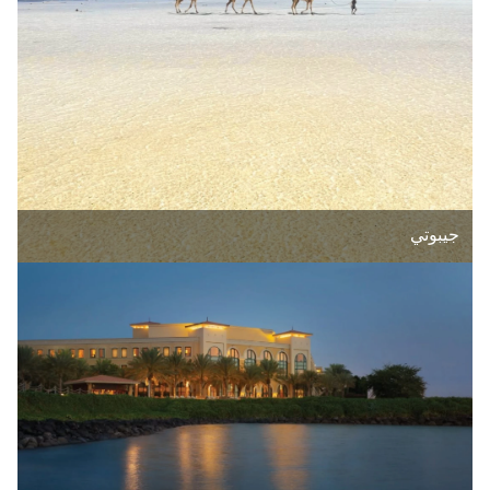
جيبوتي