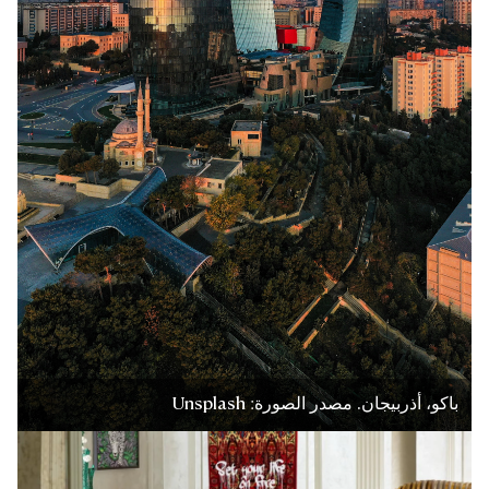
باكو، أذربيجان. مصدر الصورة: Unsplash