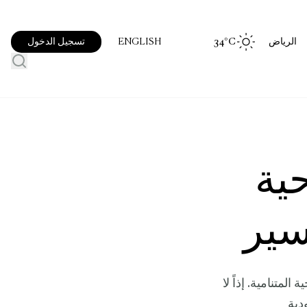
الرياض
°C
34
تسجيل الدخول
ENGLISH
احية
سير
المتنامية. إذاً لا
دية