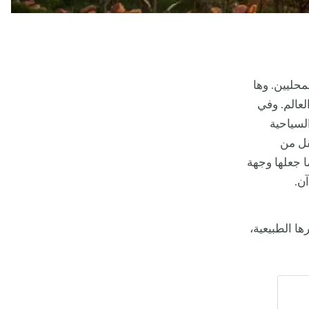
حليين. وها
عالم. وفي
لسياحية
قل من
ا جعلها وجهة
ن.
ا الطبيعية،