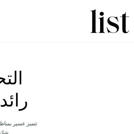
رائد
تتميز عسير بمناظرها
شك ف