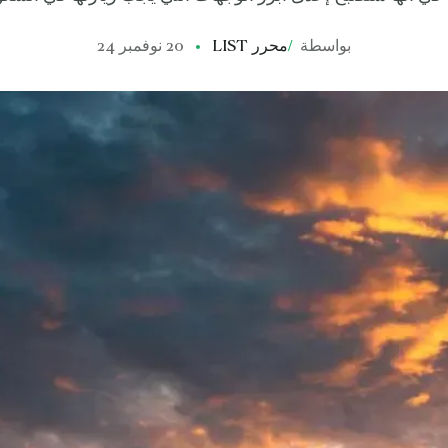
بواسطة
/
محرر LIST
20 نوفمبر 24