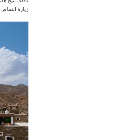
كذلك تتيح هذه 
زيارة النماص 