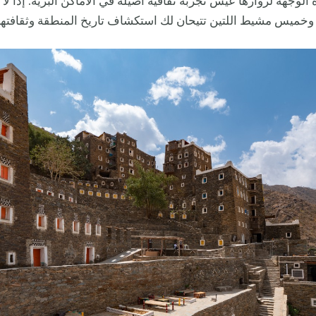
الوجهة لزوارها عيش تجربة ثقافية أصيلة في الأماكن البرية. إذاً لا
وخميس مشيط اللتين تتيحان لك استكشاف تاريخ المنطقة وثقافتها ا