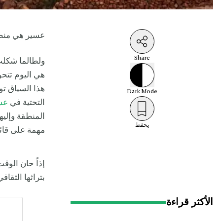
عسير هي منطق
Share
ولطالما شكلت 
هي اليوم تتح
هذا السياق تو
Dark
Mode
التحتية في
عس
المنطقة وإليه
يحفظ
مهمة على قائم
إذاً حان الوق
بتراثها الثقاف
الأكثر قراءة