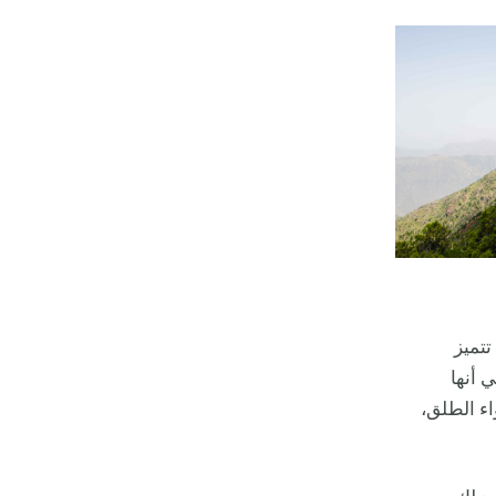
تتميز
 أنها
اء الطلق،