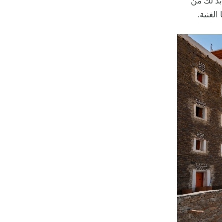
 بد لك من
لغنية.