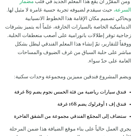
ومن المقرّر أن يقع هذا المعلم الجديد في قلب
مضمار
السرعة،
حيث سيقدم لضيوفه تجربة حسية غامرة لا مثيل لها.
ويحاكي تصميم مكان الإقامة هذا الخطوط الانسيابية
الديناميكية الخاصة بالسيارات الخارقة، علماً أنه يتميز بشرفات
زجاجية توفر إطلالات بانورامية على أصعب منعطفات الحلبة.
ووفقاً للتقارير، تمّ إنشاء هذا المعلم الفندقي ليطل بشكل
مباشر على حلبة السباق من غرف الضيوف والمساحات
العامة على حدّ سواء.
ويضم المشروع فندقين مميزين ومجموعة وحدات سكنية:
فندق سيارات رياضية من فئة الخمس نجوم يضم 89 غرفة
فندق إف 1 أوفرلوك يضم 168 غرفة
ستضاف إلى المجمّع الفندقي مجموعة من الشقق الفاخرة
يجري العمل حالياً على بناء موقع الضيافة هذا ضمن المرحلة