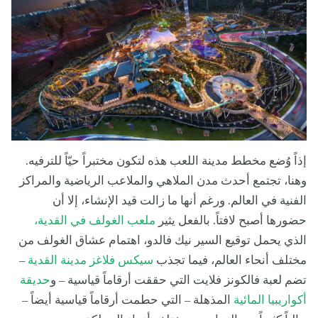
إذاً وُضع مخطط مدينة اللعب هذه لتكون مختبراً حيّاً للترفيه.
وهنا، تجتمع أحدث مدن الملاهي والملاعب الرياضية والمراكز
الفنية في العالم. ورغم أنها ما زالت قيد الإنشاء، إلا أن
حضورها أصبح لافتاً. بالفعل يثير
ملعب الغولف في القدية،
الذي يحمل توقيع السير نيك فالدو، اهتمام عشاق الغولف من
مختلف أنحاء العالم، فيما تجذب
سيكس فلاغز مدينة القدية
–
تضم لعبة فالكونز فلايت التي حققت أرقاماً قياسية – و
حديقة
أكواريبيا المائية
المذهلة – التي حطمت أرقاماً قياسية أيضاً –