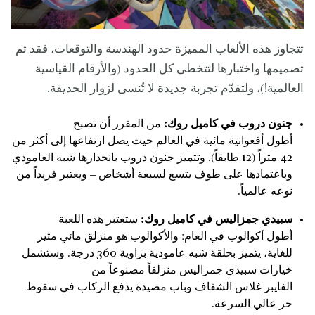
تتجاوز هذه الألعاب المميزة حدود الهندسة والتوقعات، فقد تم
تصميمها واختبارها لتتخطى كل الحدود (والأرقام القياسية
العالمية!)، ولتقدّم تجربة جديدة لا تُنسى لزوار الحديقة.
جنون دروب في كاميل روك:
من المقرر أن تصبح
أطول أفعوانية مائية في العالم حيث يصل ارتفاعها إلى أكثر من
42 متراً (12 طابقاً). وتتميز جنون دروب بانحدارها شبه العامودي
وباعتمادها على طوف يتسع لسبعة أشخاص – ويعتبر فريداً من
نوعه عالمياً.
سبيدي جمزاليس في كاميل روك:
ستعتبر هذه اللعبة
أطول أكوالوب في العام: والأكوالوب هو منزلق مائي مثير
للغاية، يتميز بحلقة شبه عامودية بزاوية 360 درجة. وستشمل
خيارات سبيدي جمزاليس منزلقاً مصنوعاً من
الفايبر غلاس الشفاف وباب مصيدة يدفع الركاب في سقوط
حر عالي السرعة.