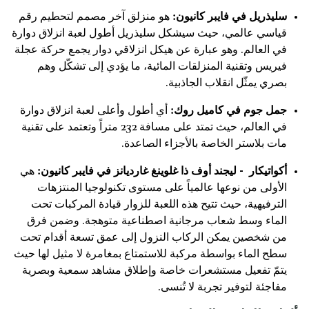
سليذريل في فايبر كانيون:
هو منزلق آخر مصمم لتحطيم رقم
قياسي عالمي، حيث سيشكل سليذريل أطول لعبة انزلاق دوارة
في العالم. وهو عبارة عن هيكل انزلاقي دوار يجمع حركة عجلة
فيريس وتقنية المنزلقات المائية، ما يؤدي إلى تشكّل وهم
بصري يمثّل انقلاب الجاذبية.
جمل جوم في كاميل روك:
أي أطول وأعلى لعبة انزلاق دوارة
في العالم، حيث تمتد على مسافة 232 متراً وتعتمد على تقنية
مات بلاستر الخاصة بالأجزاء الصاعدة.
أكواتيكار - ليجند أوف ذا غلوينغ غارديانز في فايبر كانيون:
هي
الأولى من نوعها عالمياً على مستوى تكنولوجيا المنتزهات
الترفيهية، حيث تتيح هذه اللعبة للزوار قيادة المركبات تحت
الماء وسط شعاب مرجانية اصطناعية متوهجة. وضمن فرق
من شخصين يمكن الركاب النزول إلى عمق تسعة أقدام تحت
سطح الماء بواسطة مركبة للاستمتاع بمغامرة لا مثيل لها حيث
يتمّ تفعيل مستشعرات خاصة وإطلاق مشاهد سمعية وبصرية
مفاجئة لتوفير تجربة لا تُنسى.