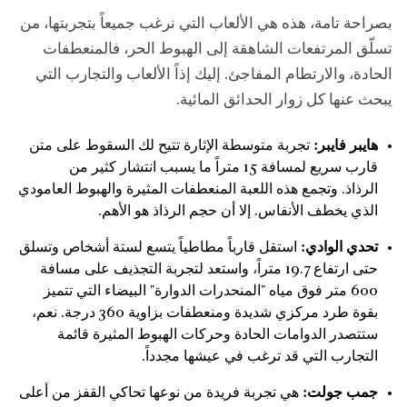
بصراحة تامة، هذه هي الألعاب التي نرغب جميعاً بتجربتها، من
تسلّق المرتفعات الشاهقة إلى الهبوط الحر، فالمنعطفات
الحادة، والارتطام المفاجئ. إليك إذاً الألعاب والتجارب التي
يبحث عنها كل زوار الحدائق المائية.
هايبر فايبر:
تجربة متوسطة الإثارة تتيح لك السقوط على متن
قارب سريع لمسافة 15 متراً ما يسبب انتشار كثير من
الرذاذ. وتجمع هذه اللعبة المنعطفات المثيرة والهبوط العامودي
الذي يخطف الأنفاس. إلا أن حجم الرذاذ هو الأهم.
تحدي الوادي:
استقل قارباً مطاطياً يتسع لستة أشخاص وتسلق
حتى ارتفاع 19.7 متراً، واستعد لتجربة التجذيف على مسافة
600 متر فوق مياه "المنحدرات الدوارة" البيضاء التي تتميز
بقوة طرد مركزي شديدة ومنعطفات بزاوية 360 درجة. نعم،
ستتصدر الدوامات الحادة وحركات الهبوط المثيرة قائمة
التجارب التي قد ترغب في عيشها مجدداً.
جمب جولت:
هي تجربة فريدة من نوعها تحاكي القفز من أعلى