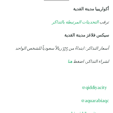
أكواريبيا مدينة القدية
ترقب
التحديثات المرتبطة بالتذاكر
سيكس فلاغز مدينة القدية
أسعار التذاكر: ابتداءً من 375 ريالاً سعودياً للشخص الواحد
لشراء التذاكر، اضغط
هنا
@
qiddiyacity
@
aquarabiaqc