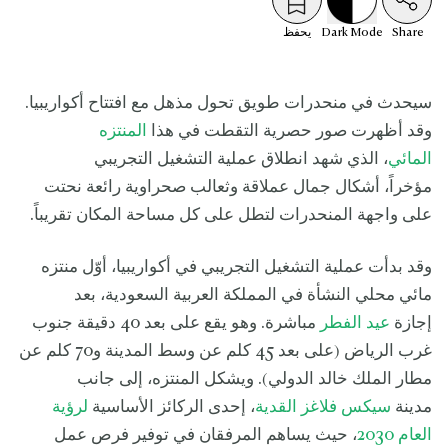
Share
Mode
Dark
يحفظ
سيحدث في منحدرات طويق تحول مذهل مع افتتاح أكواريبيا.
وقد أظهرت صور حصرية التقطت في هذا
المنتزه
المائي
، الذي شهد انطلاق عملية التشغيل التجريبي
مؤخراً، أشكال جمال عملاقة وثعالب صحراوية رائعة نحتت
على واجهة المنحدرات لتطل على كل مساحة المكان تقريباً.
وقد بدأت عملية التشغيل التجريبي في أكواريبيا، أوّل منتزه
مائي محلي النشأة في المملكة العربية السعودية، بعد
إجازة
عيد الفطر
مباشرة. وهو يقع على بعد 40 دقيقة جنوب
غرب الرياض (على بعد 45 كلم عن وسط المدينة و70 كلم عن
مطار الملك خالد الدولي). ويشكل المنتزه، إلى جانب
مدينة
سيكس فلاغز القدية
، إحدى الركائز الأساسية
لرؤية
العام 2030
، حيث يساهم المرفقان في توفير فرص عمل