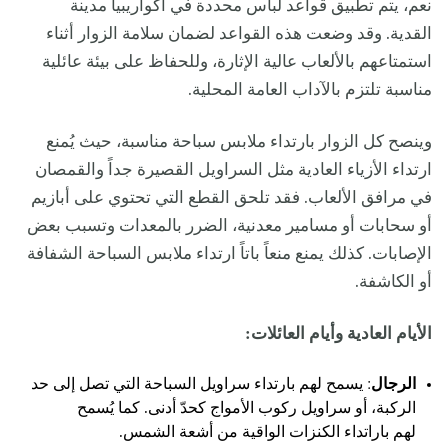
نعم، يتم تطبيق قواعد لباس محددة في أكواريبيا مدينة
القدية. وقد وضعت هذه القواعد لضمان سلامة الزوار أثناء
استمتاعهم بالألعاب عالية الإثارة، وللحفاظ على بيئة عائلية
مناسبة تلتزم بالآداب العامة المحلية.
وينصح كل الزوار بارتداء ملابس سباحة مناسبة، حيث يُمنع
ارتداء الأزياء العادية مثل السراويل القصيرة جداً والقمصان
في مرافق الألعاب. فقد تلحق القطع التي تحتوي على أبازيم
أو سحابات أو مسامير معدنية، الضرر بالمعدات وتسبب بعض
الإصابات. كذلك يمنع منعاً باتاً ارتداء ملابس السباحة الشفافة
أو الكاشفة.
الأيام العادية وأيام العائلات:
الرجال
: يسمح لهم بارتداء سراويل السباحة التي تصل إلى حد
الركبة، أو سراويل ركوب الأمواج كحدّ أدنى. كما يُسمح
لهم باراتداء الكنزات الواقية من أشعة الشمس.