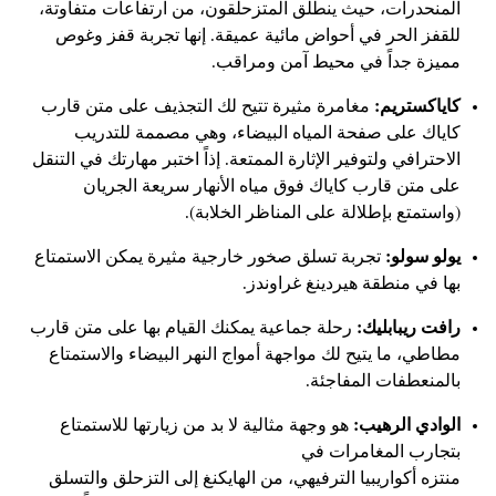
المنحدرات، حيث ينطلق المتزحلقون، من ارتفاعات متفاوتة،
للقفز الحر في أحواض مائية عميقة. إنها تجربة قفز وغوص
مميزة جداً في محيط آمن ومراقب.
كاياكستريم:
مغامرة مثيرة تتيح لك التجذيف على متن قارب
كاياك على صفحة المياه البيضاء، وهي مصممة للتدريب
الاحترافي ولتوفير الإثارة الممتعة. إذاً اختبر مهارتك في التنقل
على متن قارب كاياك فوق مياه الأنهار سريعة الجريان
(واستمتع بإطلالة على المناظر الخلابة).
يولو سولو:
تجربة تسلق صخور خارجية مثيرة يمكن الاستمتاع
بها في منطقة هيردينغ غراوندز.
رافت ريبابليك:
رحلة جماعية يمكنك القيام بها على متن قارب
مطاطي، ما يتيح لك مواجهة أمواج النهر البيضاء والاستمتاع
بالمنعطفات المفاجئة.
الوادي الرهيب:
هو وجهة مثالية لا بد من زيارتها للاستمتاع
بتجارب المغامرات في
منتزه أكواريبيا الترفيهي، من الهايكنغ إلى التزحلق والتسلق