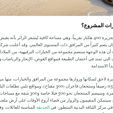
زات المشروع؟
تبلغ مساحة الجزيرة 400 هكتار تقريباً، وهي مساحة كافية ليشعر الزائر بأنه ي
 يضم كثيراً من المرافق ذات المستوى العالمي. وقد أعلنت شركة 
ة أن هذه الوجهة ستضم مجموعة من الخيارات الترفيهية، من الملاذا
التي تمتد في أحضان الطبيعة فمواقع الغوص، الإبحار والرياضات 
دأ الاستدامة.
يرة لاحق لسكانها وزوارها مجموعة من المرافق والخيارات، منها 
الفاخرة يضم 115 رصيفاً ومنتجعان فاخران (300 مفتاح)، ومواقع تلبي ت
الراحة والمغامرة. وسيضم المنتجعان نحو 500 فيلا خاصة و
 سيتمكن المقيمون والزوار من قضاء أروع الأوقات على أرض ملع
في مركز اللياقة البدنية المتطور، في
الحديقة
المناسبة للعائلات، و