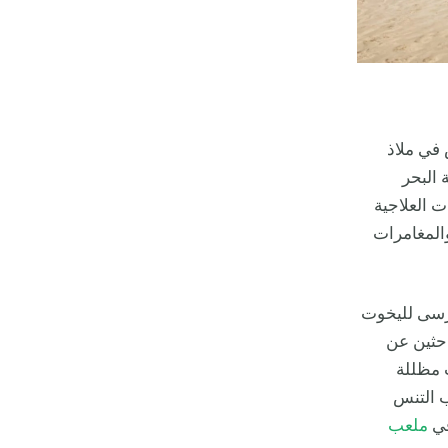
عيش في ملاذ
البحر
ت العلاجية
والمغامرات
مرسى لليخوت
طلعات الباحثين عن
300 شقة مع مساحات مظللة
ب التنس
في
ملعب