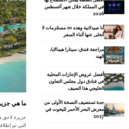
أفضل أنشطة يمكن الاستمتاع بها
في المملكة خلال شهر أغسطس
2026
أنا صيدلانية وهذه 10 مستلزمات لا
أتخلى عنها أثناء السفر
مراجعة فندق: سيتارا هيمالايا،
الهند
أفضل عروض الإجازات المحلية
في فنادق دول مجلس التعاون
الخليجي هذا الصيف
جدة تستضيف النسخة الأولى من
ما هي جزير
معرض البحر الأحمر لليخوت في
2027
جزيرة لاحق هي
التي تم إطلاقه