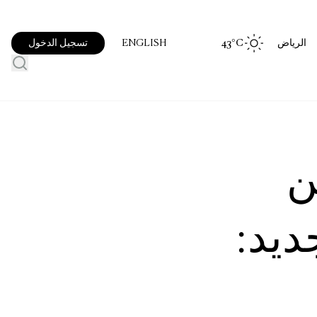
الرياض
°C
43
تسجيل الدخول
ENGLISH
ن
ديد: