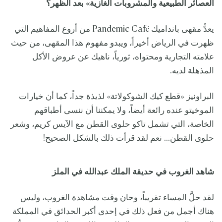
العصائر الطبيعية والمشروبات الغازية» بعد الظهر؟
يعدُّ مقهى بانداميك Pandemic Café من أروع المفاهيم التي
ظهرت في الرياض أخيراً، ويبدو مفهوم هذا المقهى، من حيث
علامته التجارية ومحتواه، ثورياً، ناهيك عن عروض الأكل
المذهلة لديه.
البراونيز «قطع كيك الشوكولاتة» لذيذة جداً، كما أن خيارات
الموخيتو عنده رائعة أيضاً، ولا يمكننا أن ننسى أطباقهم
الخاصة، التي تشمل تاكو حلوى القطن مع الآيس كريم، وشعر
حلوى القطن... نعم لقد قرأت ذلك بالشكل الصحيح!
شاهد الغروب في حديقة الملك عبدالله في الملز
لقد حلَّ المساء تقريباً، وحان وقت مشاهدة الغروب، وليس
هناك أجمل من فعل ذلك في إحدى أكبر الحدائق في المملكة