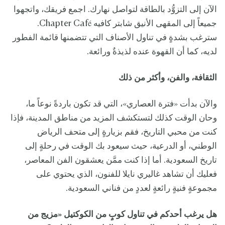
الآن إلى التزوُّد بالطاقة لتواصل نهارك. اجمع فريقك، واتجهوا
جميعاً إلى المقهى الأنيق شابتر كافيه Chapter Café.
سترغب بشدةٍ في تناول الأصناف التي تتضمنها قائمة الفطور
لديه، كما أن القهوة عنده لذيذةٌ ورائعة.
الثقافة، والفن، وأكثر من ذلك
والآن بدأت «فترة العصاري»، التي قد تكون باردةً نوعاً ما،
وحان الوقت كذلك لتستكشف المزيد من مناطق المدينة، فإذا
كنت من محبي التاريخ، فقم بزيارةٍ إلى متحف الرياض
الوطني، أو الدرعية، حيث سيعود بك الوقت في رحلةٍ إلى
تاريخ السعودية. أما إذا كنت ممَّن يعشقون الفن المعاصر،
فعليك أن تشاهد غاليري نايلا للفنون، الذي يحتوي على
مجموعةٍ فنيةٍ رائعةٍ لعددٍ من فناني السعودية.
هل يرغب أحدكم في تناول كوبٍ من الكوكتيل «مزيج من