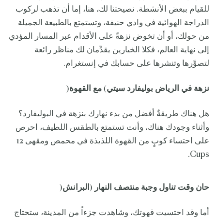
للقيام ببعض الأنشطة. نصيحتنا لك، هنا، إما أن تذهب لركوب
الدراجة الهوائية في وادي حنيفة، وتستمتع بالطبيعة الجميلة
من حولك، أو أن تخوض نزهةً على الأقدام عبر المسار المؤدي
إلى نهاية العالم، فكلا الخيارين يقدِّمان لك مناظر رائعة
لتصوِّرها وتنشرها على حسابك في إنستغرام.
نزهة في الرياض بوليفارد سيتي
)
مع القهوة
(
هل هناك طريقةٌ أفضل من بدء نهارك بنزهة في البوليفارد؟
وأثناء وجودك هناك، وأنت تستمتع بالطقس اللطيف، احرص
على احتساء كوبٍ من القهوة اللذيذة في محمص ومقهى 12
Cups.
حان وقت تناول وجبة منتصف النهار (البرانش
(
أما وقد احتسيت قهوتك، وشاهدت جزءاً من المدينة، ستحتاج