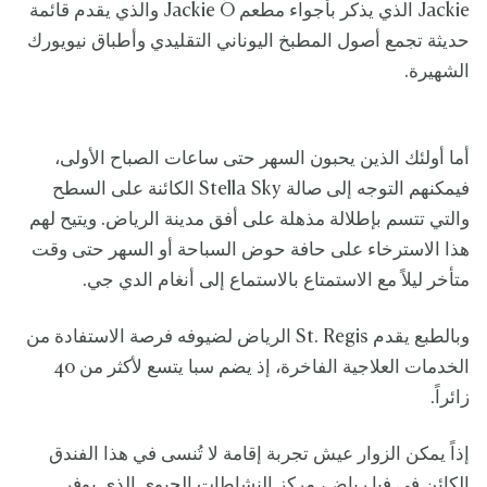
Jackie الذي يذكر بأجواء مطعم Jackie O والذي يقدم قائمة
حديثة تجمع أصول المطبخ اليوناني التقليدي وأطباق نيويورك
الشهيرة.
أما أولئك الذين يحبون السهر حتى ساعات الصباح الأولى،
فيمكنهم التوجه إلى صالة Stella Sky الكائنة على السطح
والتي تتسم بإطلالة مذهلة على أفق مدينة الرياض. ويتيح لهم
هذا الاسترخاء على حافة حوض السباحة أو السهر حتى وقت
متأخر ليلاً مع الاستمتاع بالاستماع إلى أنغام الدي جي.
وبالطبع يقدم St. Regis الرياض لضيوفه فرصة الاستفادة من
الخدمات العلاجية الفاخرة، إذ يضم سبا يتسع لأكثر من 40
زائراً.
إذاً يمكن الزوار عيش تجربة إقامة لا تُنسى في هذا الفندق
الكائن في فيا رياض، مركز النشاطات الحيوي الذي يوفر