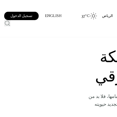
الرياض
°C
37
تسجيل الدخول
ENGLISH
كة
قي
مها، فلا بد من
جديد حيويته