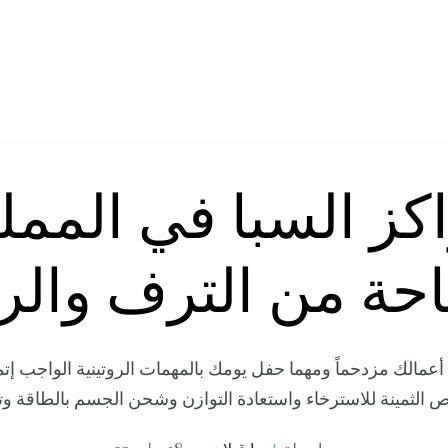
كز السبا في الممل
حة من الترف والر
عمالك مزدحماً ومهما حفل يومك بالمهمات الروتينية الواجب إتما
 الثمينة للاسترخاء واستعادة التوازن وشحن الجسم بالطاقة وت