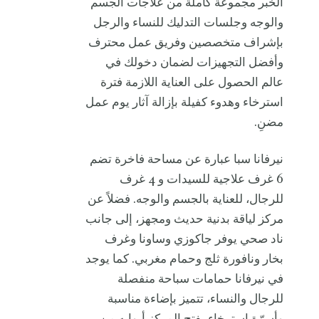
الخبر مجموعة كاملة من علاجات الجسم
والوجه وجلسات التدليك للنساء والرجل
بإشراف متخصصين وفريق عمل محترف
وأفضل التجهيزات لضمان دخولك في
عالم الحصول على العناية اللازمة فترة
استرخاء وهدوء كفيلة بإزالة آثار يوم عمل
مضنِ.
نيرفانا سبا عبارة عن مساحة فاخرة تضم
6 غرف علاجية للسيدات و 4 غرف
للرجال، للعناية بالجسم والوجه. فضلاً عن
مركز لياقة بدنية حديث ومجهز، إلى جانب
ناد صحي يوفر جاكوزي وساونا وغرف
بخار ونافورة ثلج وحمام مغربي. كما يوجد
في نيرفانا حمامات سباحة منفصلة
للرجال والنساء، تتميز بإضاءة مناسبة