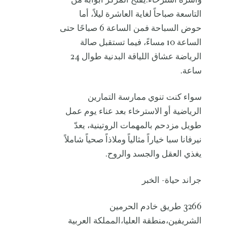
وأسرّة استرخاء.يفتح المركز أبوابه من
التاسعة صباحاً لغاية العاشرة ليلاً، أما
حوض السباحة فمن الساعة 6 صباحًا حتى
الساعة 10 مساءً، فيما تستقبل صالة
الرياضة عشاق اللياقة البدنية طوال 24
ساعة.
سواء كنت تنوي ممارسة التمارين
الرياضية أو الاسترخاء بعد عناء يوم عمل
طويل مزدحم بالمهمات الروتينية، يعدّ
نيرفانا سبا خياراً مثالياً وملاذاً صحياً شاملاً
يغذي العقل والجسد والروح.
جراند حياة- الخبر
3266 طريق خادم الحرمين
الشريفين،منطقة العليا،المملكة العربية