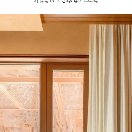
بواسطة
/
مها قبلان
18 يوليو 23