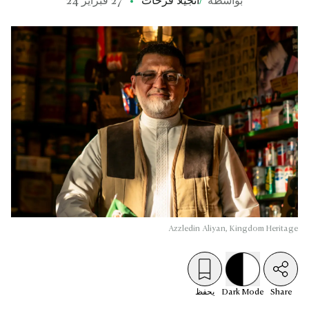
بواسطة
/
أنجيلا فرحات
27 فبراير 24
Azzledin Aliyan, Kingdom Heritage
Share
Mode
Dark
يحفظ