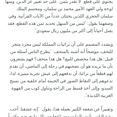
يحتوي على قطع "لا تقدر بثمن" على حد تعبير عز الدين، ومنها
لوحة ولي العهد الأمير محمد بن سلمان، ومجسم الملك
سلمان الحجري اللذين يخبئان عدداً من الآيات القرآنية. وفي
وصفهما يقول: "ليس من السهل تحديد ثمن هذه القطع، فقد
يصل أحياناً إلى أكثر من مليون ريال سعودي".
ويشدد المصمم على أن تراثيات المملكة ليس مجرد متجر
للتحف، موضحاً أنه أشبه بالمتحف: "يطرح الناس أسئلة من
قبيل: هل هذا مخصص للبيع؟ هل هذا متحف؟ فهم يشعرون
بأن ما نريده هو أن نصحبهم في رحلة إلى الماضي، أن نقدم
لهم قطعاً من تراثنا، أن ندفعهم إلى عيش تجربة مميزة. لذا،
ندعوهم إلى التقاط الصور في الخيمة أمام خلفية من نسيج
السدو، وإلى أخذ قسط من الراحة وتناول كوب من القهوة
العربية اللذيذة".
وتعبيراً عن شغفه الكبير بعمله هذا، يقول: "إنه عشقنا. أحب
رؤية الناس يأتون إلينا ويبدون إعجابهم بكل ما نعرضه. وكثيراً