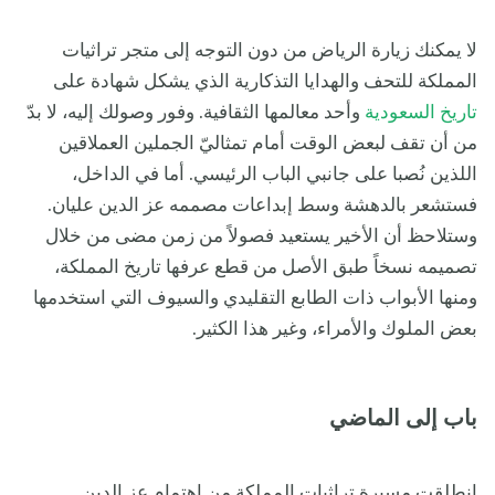
لا يمكنك زيارة الرياض من دون التوجه إلى متجر تراثيات
المملكة للتحف والهدايا التذكارية الذي يشكل شهادة على
تاريخ السعودية
وأحد معالمها الثقافية. وفور وصولك إليه، لا بدّ
من أن تقف لبعض الوقت أمام تمثاليّ الجملين العملاقين
اللذين نُصبا على جانبي الباب الرئيسي. أما في الداخل،
فستشعر بالدهشة وسط إبداعات مصممه عز الدين عليان.
وستلاحظ أن الأخير يستعيد فصولاً من زمن مضى من خلال
تصميمه نسخاً طبق الأصل من قطع عرفها تاريخ المملكة،
ومنها الأبواب ذات الطابع التقليدي والسيوف التي استخدمها
بعض الملوك والأمراء، وغير هذا الكثير.
باب إلى الماضي
انطلقت مسيرة تراثيات المملكة من اهتمام عز الدين