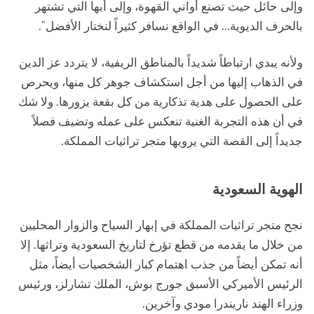
وإلى حائل حيث تصنع أواني القهوة، وإلى أبها التي تشتهر
بالحرف الديوية... في الواقع نسافر كثيراً لنختار الأفضل".
ولأنه يبدي ارتباطاً شديداً بالمناطق الريفية، لا يتردد عز الدين
في الذهاب إليها من أجل استكشاف جوهر كل منها، ويحرص
على الحصول على هدية تذكارية من كل بقعة يزورها. ولا شك
في أن هذه التجربة الغنية تنعكس على عمله وتضيف فصلاً
جديداً إلى القصة التي يرويها متجر تراثيات المملكة.
الهوية السعودية
نجح متجر تراثيات المملكة في إبهار السياح والزوار المحليين
من خلال ما يقدمه من قطع تؤرخ لتاريخ السعودية وتراثها. إلا
أنه تمكن أيضاً من جذب اهتمام كبار الشخصيات أيضاً، مثل
الرئيس الأميركي الأسبق جورج بوش، الملك تشارلز، ورئيس
وزراء الهند ناريندرا مودي وآخرين.