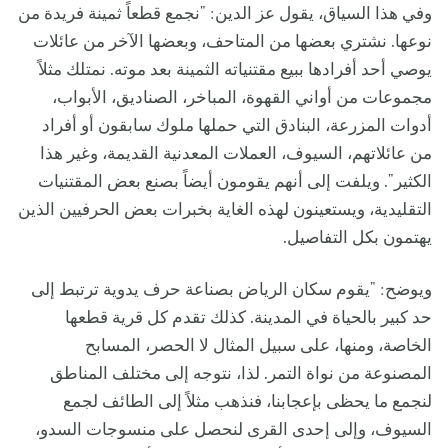
وفي هذا السياق، يقول عز الدين: "نجمع قطعاً ثمينة فريدة من
نوعها. نشتري بعضها من المتاحف، وبعضها الآخر من عائلات
يوصي أحد أفرادها ببيع مقتنياته الثمينة بعد موته. نمتلك مثلاً
مجموعات من أواني القهوة، المباخر، الصناديق، الأبواب،
أدوات المزرعة، البنادق التي حملها ملوك سابقون أو أفراد
من عائلاتهم، السيوف، العملات المعدنية القديمة، وغير هذا
الكثير". ويلفت إلى أنهم يقومون أيضاً بصنع بعض المقتنيات
التقليدية، ويستعينون لهذه الغاية بخبرات بعض الحرفيين الذين
يهتمون بكل التفاصيل.
ويوضح: "يقوم سكان الرياض بصناعة حرف يدوية ترتبط إلى
حد كبير بالحياة في المدينة. كذلك تقدم كل قرية قطعها
الخاصة، ومنها، على سبيل المثال لا الحصر، المسابح
المصنوعة من نواة التمر. لذا، نتوجه إلى مختلف المناطق
لنجمع ما يحظى بإعجابنا، فنذهب مثلاً إلى الطائف لجمع
السيوف، وإلى إحدى القرى لنحصل على منسوجات السدو،