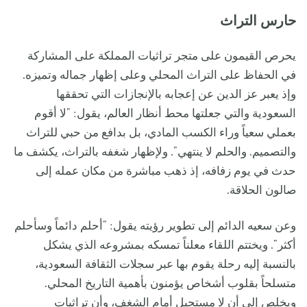
حارس التراث
يحرص القيمون على متجر تراثيات المملكة على المشاركة
في الحفاظ على التراث المحلي وعلى إظهار جماله وتميزه.
وإذ يعبر عز الدين عن إعجابه بالإنجازات التي تحققها
السعودية والتي جعلتها محط أنظار العالم، يقول: "لا أقوم
بعملي سعياً وراء الكسب المادي، بل بدافع من حبي للتراث
والتصميم. والحلم لا ينتهي". ولإظهار شغفه بالتراث، يكشف ما
حدث في يوم زفافه، إذ ذهب مباشرة من مكان عمله إلى
صالون الحلاقة.
وعن سعيه الدائم إلى تطوير رؤيته يقول: "أحلم دائماً وسأحلم
أكثر". ويختتم اللقاء معلناً تمسكه بمشروعه الذي يشكل
بالنسبة إليه رحلة يقوم بها عبر سجلات الثقافة السعودية،
متسلحاً بقلوب أشخاص يؤمنون بأهمية التاريخ المحلي.
ويخلص إلى أن لا مستحيل أمام الشغف، وأن تراثيات