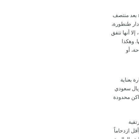
وسيتم تنظيم هذه الحفلات خلال عطلات نهاية الأسبوع من الساعة 4 عصراً حتى 1 بعد منتصف
 دار طنطورة،
لا أنها تتفق
. وهكذا
ة، أو
ة بعناية
ل موقع. ويبدأ سعر التذكرة من 200 ريال سعودي للنساء، من 600 ريال سعودي
لأماكن محدودة
تقبة
طاقة وأقل ازدحاماً