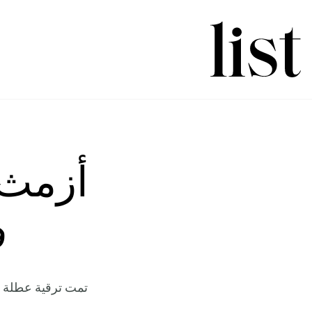
أزمث 
ف
تمت ترقية عطلة نه