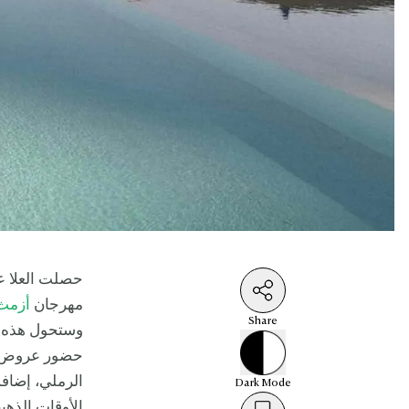
مهرجان
أزمث
Share
وستحول هذه ا
حضور عروض را
الرملي، إضاف
Dark
Mode
الأوقات الذهبي