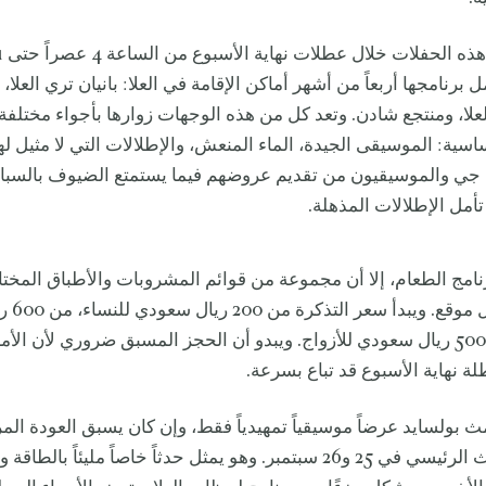
برنامجها أربعاً من أشهر أماكن الإقامة في العلا: بانيان تري العلا،
علا، ومنتجع شادن. وتعد كل من هذه الوجهات زوارها بأجواء مختلفة، إ
سية: الموسيقى الجيدة، الماء المنعش، والإطلالات التي لا مثيل لها
جي والموسيقيون من تقديم عروضهم فيما يستمتع الضيوف بالسباح
تأمل الإطلالات المذهلة.
نامج الطعام، إلا أن مجموعة من قوائم المشروبات والأطباق المختار
ستقدم في ك
للرجال، ومن 500 ريال سعودي للأزواج. ويبدو أن الحجز المسبق ضروري لأن ا
لة نهاية الأسبوع قد تباع بسرعة.
أزمث بولسايد عرضاً موسيقياً تمهيدياً فقط، وإن كان يسبق العودة المر
لمهرجان أزمث الرئيسي في 25 و26 سبتمبر. وهو يمثل حدثاً خاصاً مليئاً بال