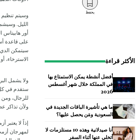
يحفظ
الليل. وسيشمل 
أور هابيتاس ال
على قاعدة أسا
سيتمكن الدي 
الاسترخاء، أو 
الأكثر قراءة
أفضل أنشطة يمكن الاستمتاع بها
ولا يشمل البر
في المملكة خلال شهر أغسطس
2026
ولأن تذاكر عط
ما هي تأشيرة الباقات الجديدة في
السعودية ومَن يحصل عليها؟
إذاً لا يعتبر 
أنا صيدلانية وهذه 10 مستلزمات لا
أتخلى عنها أثناء السفر