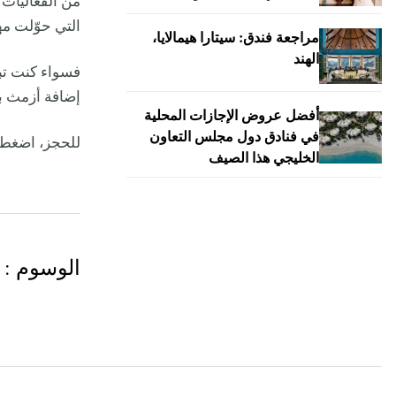
من الفعاليات 
التي حوّلت مهر
مراجعة فندق: سيتارا هيمالايا،
الهند
فسواء كنت تب
إضافة أزمث ب
أفضل عروض الإجازات المحلية
في فنادق دول مجلس التعاون
للحجز، اضغط
الخليجي هذا الصيف
الوسوم
: