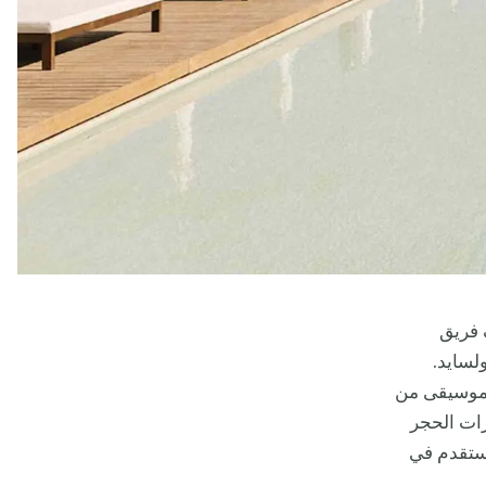
س. فقد أضاف فريق
لسايد.
لموسيقى من
ات الحجر
 ستقدم في