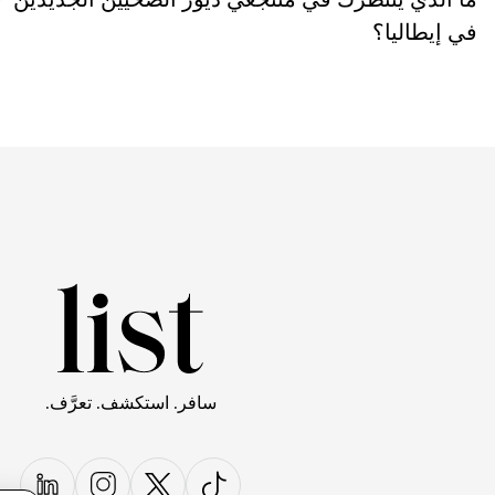
في إيطاليا؟
سافر. استكشف. تعرَّف.