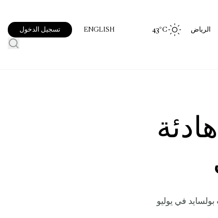
الرياض
°C
43
تسجيل الدخول
ENGLISH
ادئة
بولسايد في يوليو