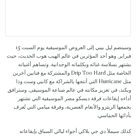
وسينضم ليل بيبي إلى العروض الموسيقية يوم السبت 15
فبراير. وهو أحد المؤثرين في عالم الهيب هوب الحديث، حيث
يشتهر بسلاسة غنائه وبكلماته الوجدانية. وتساهم أغنياته
الخاصة مثل Drip Too Hard والمشتركة مع فنانين آخرين
مثل Hurricane التي أنتجها بالشراكة مع كانيي وست وذا
ويكند، في تعزيز مكانته في عالم صناعة الموسيقى. وسترافق
أداءه إيقاعات فرقة ديسكو مصر الموسيقية التي تشتهر
بجمعها الريترو والأنغام العصرية، وفرقة ميامي التي تُعرف
بأدائها الحماسي.
كذلك سيملأ دي جي بلاكي أجواء ليالي السباق بإيقاعاته