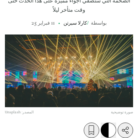
الضخمة التي ستضفي أجواء مميزة على هذا الحدث حتى
وقت متأخر ليلاً
بواسطة
/
كارلا سيرتن
11 فبراير 25
صورة توضيحية
المصدر: Unsplash