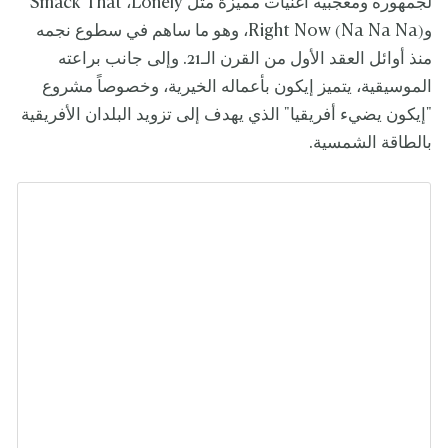
لجمهوره ومعجبيه أغنيات مميزة مثل Smack That ،Lonely
وRight Now (Na Na Na)، وهو ما ساهم في سطوع نجمه
منذ أوائل العقد الأول من القرن الـ21. وإلى جانب براعته
الموسيقية، يتميز إيكون بأعماله الخيرية، وخصوصاً مشروع
"إيكون يضيء أفريقيا" الذي يهدف إلى تزويد البلدان الأفريقية
بالطاقة الشمسية.