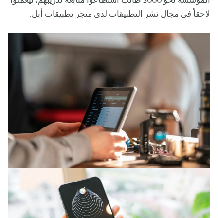
المؤسسة نحو 2000 طالب استطاعوا متابعة تدريبهم، ليعملوا
لاحقاً في مجال نشر التطبيقات لدى متجر تطبيقات أبل.