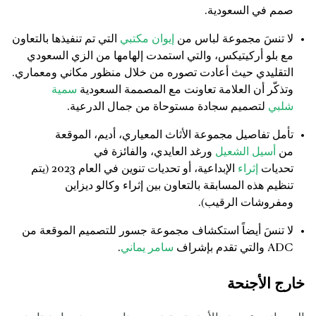
صمم في السعودية.
لا تنسَ مجموعة لباس من
إيوان مكتبي
التي تم تنفيذها بالتعاون
مع بلو أركيتيكس، والتي استمدت إلهامها من الزي السعودي
التقليدي حيث أعادت تصوره من خلال منظور مكاني ومعماري.
وتذكّر أن العلامة تعاونت مع المصممة السعودية
سمية
شلبي
لتصميم سجادة مستوحاة من جمال الدرعية.
تأمل تفاصيل مجموعة الأثاث المعياري، أديم، الموقعة
من
أسيل الشعيل
ورغد العايدي، والفائزة في
تحديات
إثراء
الإبداعية، أو تحديات تنوين في العام 2023 (يتم
تنظيم هذه المسابقة بالتعاون بين إثراء وكالو ديزاين
ومفروشات الرقيب).
لا تنسَ أيضاً استكشاف مجموعة جسور للتصميم الموقعة من
ADC والتي تقدم بإشراف
سامر يماني
.
خارج الأجنحة