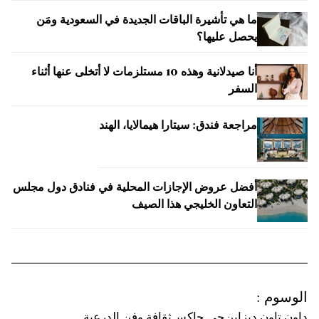
ما هي تأشيرة الباقات الجديدة في السعودية ومَن
يحصل عليها؟
أنا صيدلانية وهذه 10 مستلزمات لا أتخلى عنها أثناء
السفر
مراجعة فندق: سيتارا هيمالايا، الهند
أفضل عروض الإجازات المحلية في فنادق دول مجلس
التعاون الخليجي هذا الصيف
الوسوم
:
داون تاون ديزاين
حي جاكس
ثقافة وفن الدرعية