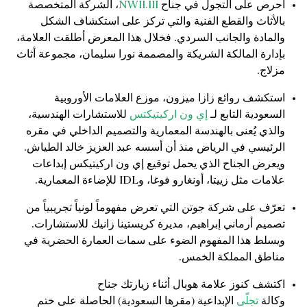
احرص على التجول في جناح
NWII.III
، الشركة المتخصصة
بالأثاث والقطع الفنية والتي تركز على استكشاف الشكل
والمادة والجانب السردي. فخلال هذا المعرض أطلقت العلامة،
بإدارة المالكة الشريكة والمصممة نورا سليمان، مجموعة أثاث
مزلاج.
استكشف روائع زازا ميزون، موزع العلامات الأوروبية
السعودية التابع لـ
إي ون اركيتيكتس
للاستشارات الهندسية،
والذي يُعنى بالهندسة المعمارية والتصميم الداخلي في مقره
الرئيسي في الرياض منذ أن أسسه عبد العزيز خالد الطياش.
ويعرض الجناح الذي يحمل توقيع إي ون اركيتيكس إبداعات
علامات مثل زييتا، أونغارو فوغا، وIDL للإضاءة المعمارية.
تعرّف على شركة جوتن التي تعرض مفهوماً لونياً تجريبياً من
تصميم أرماني إبراهيم، مديرة كريستينا زانيك للاستشارات.
ويسلط هذا المفهوم الضوء على سمات العمارة الحضرية في
مناطق المملكة الخمس.
اكتشف كنوز علامة هوبال أثناء زيارتك جناح
وكالة
تجلّى
الإبداعية (مقرها السعودية) الحاصلة على ختم