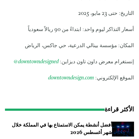
التاريخ: حتى 23 مايو، 2025
أسعار التذاكر ليوم واحد: ابتداءً من 90 ريالاً سعودياً
المكان: مؤسسة بينالي الدرعية، حي جاكس، الرياض
إنستغرام معرض داون تاون ديزاين:
downtowndesigned
@
الموقع الإلكتروني:
downtowndesign.com
الأكثر قراءة
أفضل أنشطة يمكن الاستمتاع بها في المملكة خلال
شهر أغسطس 2026