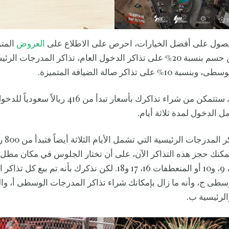
حصول على أفضل الخيارات، احرص على الاطلاع على
العروض
المتو
استفد مثلاً من حسم بنسبة 20% على تذاكر الدخول العام، تذاكر المدرجات الر
 على تذاكر صالة الضيافة المتميزة.
ويعني هذا أنك ستتمكن من شراء تذاكرك بأسعار تبدأ من 416
ل الدخول لمدة ثلاثة أيام.
أما أسعار
مكنك حجز هذه التذاكر الآن، على أن تختار الجلوس في مكان مطل
المنعطفات 8، 9، و10 أو المنعطفات 16، 17 و18. لكن نذكرك بأنه تم بيع كل 
سطى ج، وأنه ما زال بإمكانك شراء تذاكر المدرجات الوسطى أ، 
الرئيسية ب.