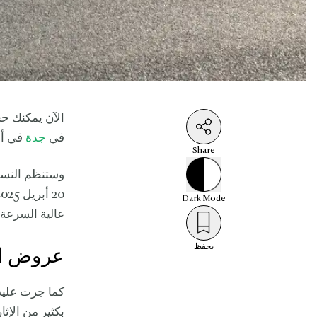
الآن يمكنك ح
في
جدة
في أب
Share
20 أبريل 2025، وستجري المنافسات على على
Dark
Mode
عالية السرعة،
يحفظ
عروض ال
بكثير من الإث