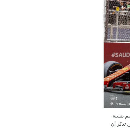
م بنسبة
11.15 ريالاً سعودياً. لكن تذكر أن