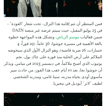
فمن المنتظر أن تتم إقامة هذا النزال– تحت شعار "العودة" –
في 25 يوليو المقبل، حيث سيتم عرضه عبر منصة DAZN
ضمن فعاليات
موسم الرياض
. وتشكل هذه المواجهة خطوة
بالغة الأهمية في مسيرة جوشوا، 36 عاماً، (29 فوزاً، 4
خسارات، 26 ضربة قاضية). وهو النزال الأول الذي سيخوضه
الملاكم على أرض الحلبة منذ فوزه على جاك بول، نجم
يوتيوب الذي أصبح ملاكماً، في ديسمبر 2025 في ميامي. ويذكر
أن جوشوا نجا، بعد 10 أيام عقب هذا الفوز، من حادث سير
مأسوي أودى بحياة مدربه، سينا غامي، ومدربه الشخصي
لطيف "لاتز" أيوديل في نيجيريا.