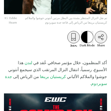
تم نقل النزال المنتظر بشدة بين البطل مرتين أنتوني جوشوا والملاكم
IG: Eddie
كريستيان برينغا من الرياض إلى قاعة جدة سوبردوم
Hearn
Share
Mode
Dark
يحفظ
أكد المنظمون، خلال مؤتمر صحافي عُقد في
لندن
هذا
الأسبوع، رسمياً، انتقال النزال المرتقب الذي سيجمع أنتوني
جوشوا والملاكم الألباني
كريستيان برينغا
من الرياض إلى
جدة
سوبردوم
.