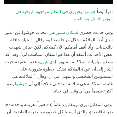
اقرأ أيضاً
جوشوا وفيوري في انتظار مواجهة تاريخية في
الوزن الثقيل هذا العام
وفي حديث حصري
لسكاي سبورتس
، تحدث جوشوا عن الدور
الذي أدته الملاكمة خلال مرحلة تعافيه، وقال: "الحياة حافلة
بالتحديات. وأنا أقف أمامكم الآن كملاكم، لكنّ حياتي شهدت
بعض الأحداث. أعتقد أن هذا هو المكان المناسب لي". وقد أكد
منظم مباريات الملاكمة الشهير،
إدي هيرن
، هذه الحقيقة حيث
أشار إلى أن عودة الملاكم تشكل خطوة ضرورية على
المستويين الشخصي والمهني في آن. وقال: "الملاكمة هي
غايته، الملاكمة هي سلامه الداخلي"، لافتاً إلى أن
جوشوا
يبدو
أكثر تصميماً من أي وقت في حياته.
وفي المقابل، يرى برينغا، 35 عاماً (20 فوزاً، هزيمة واحدة، 20
ضربة قاضية)، والذي أسقط كل خصومه بالضربة القاضية، أن