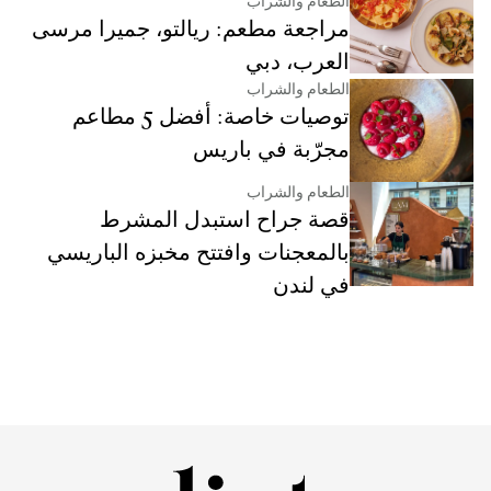
الطعام والشراب
مراجعة مطعم: ريالتو، جميرا مرسى
العرب، دبي
الطعام والشراب
توصيات خاصة: أفضل 5 مطاعم
مجرّبة في باريس
الطعام والشراب
قصة جراح استبدل المشرط
بالمعجنات وافتتح مخبزه الباريسي
في لندن