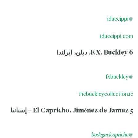
@iduecippi
iduecippi.com
6 F.X. Buckley، دبلن، ايرلندا
@fxbuckley
thebuckleycollection.ie
5 El Capricho، Jiménez de Jamuz – إسبانيا
@bodegaelcapricho