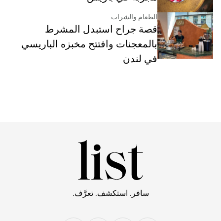
الطعام والشراب
قصة جراح استبدل المشرط
بالمعجنات وافتتح مخبزه الباريسي
في لندن
سافر. استكشف. تعرَّف.