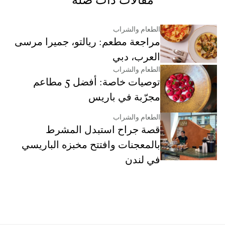
مقالات ذات صلة
الطعام والشراب
مراجعة مطعم: ريالتو، جميرا مرسى
العرب، دبي
الطعام والشراب
توصيات خاصة: أفضل 5 مطاعم
مجرّبة في باريس
الطعام والشراب
قصة جراح استبدل المشرط
بالمعجنات وافتتح مخبزه الباريسي
في لندن