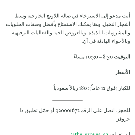
أنت مدعو إلى الاسترخاء في صالة اللاونج الخارجية وسط
أشجار النخيل. وهنا يمكنك الاستمتاع بأفضل وصفات الحلويات
والمشروبات اللذيذة، وبالعروض الحية والفعاليات الترفيهية
وبالأجواء الهادئة في آن.
التوقيت
8:30 – 10:30 مساءً
الأسعار
للكبار (فوق 12 عاماً): 180 ريالاً سعودياً
للحجز: اتصل على الرقم 920001672 أو حمّل تطبيق ذا
جروفز
إنستغرام:
the_groves_sa
@