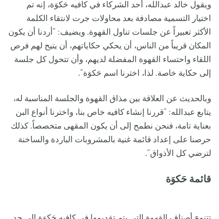
ويقول خالد عبدالله، أحد الشركاء في كافيه حَكوَة، إنه تم
اختيار التسمية مصادفة بعد محاولات جرت لانتقاء الكلمة
الأكثر تعبيراً عن جلسات تناول القهوة. ويضيف: "أردنا أن يكون
المكان قريباً من الناس، أن يحكي حكاياتهم، أن يتيح لهم فرص
اللقاء واحتساء القهوة المفضلة لديهم، وأن تتحول كل جلسة
إلى حكاية خاصة. لذا، اخترنا اسم حَكوَة".
وبالحديث عن العلاقة بين مذاق القهوة والجلسة المناسبة له،
يتابع عبدالله: "قررنا إنشاء كافيه خاص بنا، واخترنا أنواع البن
بعناية تامة، فنحن نطمح إلى أن يكون المقهى متخصصاً. كذلك
حرصنا على إعداد قائمة غنية بالمشروبات الباردة والساخنة
لترضي كل الأذواق".
قائمة حَكوَة
تتنوع أصناف القهوة التي يتم تقديمها في كافيه حَكوَة إلى حد