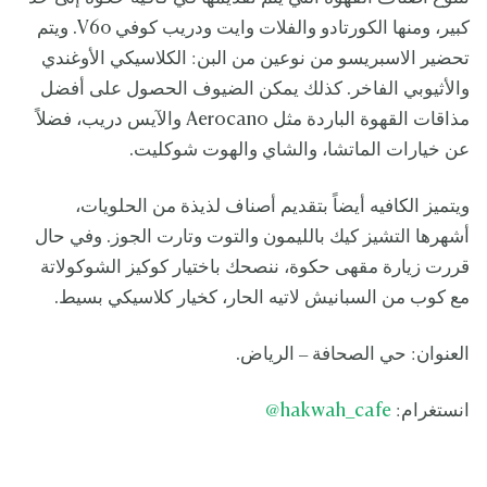
كبير، ومنها الكورتادو والفلات وايت ودريب كوفي V60. ويتم
تحضير الاسبريسو من نوعين من البن: الكلاسيكي الأوغندي
والأثيوبي الفاخر. كذلك يمكن الضيوف الحصول على أفضل
مذاقات القهوة الباردة مثل Aerocano والآيس دريب، فضلاً
عن خيارات الماتشا، والشاي والهوت شوكليت.
ويتميز الكافيه أيضاً بتقديم أصناف لذيذة من الحلويات،
أشهرها التشيز كيك بالليمون والتوت وتارت الجوز. وفي حال
قررت زيارة مقهى حكوة، ننصحك باختيار كوكيز الشوكولاتة
مع كوب من السبانيش لاتيه الحار، كخيار كلاسيكي بسيط.
العنوان: حي الصحافة – الرياض.
انستغرام:
hakwah_cafe
@