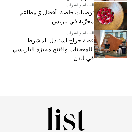
الطعام والشراب
توصيات خاصة: أفضل 5 مطاعم
مجرّبة في باريس
الطعام والشراب
قصة جراح استبدل المشرط
بالمعجنات وافتتح مخبزه الباريسي
في لندن