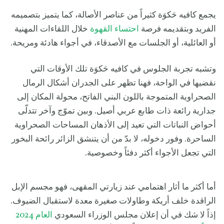
يجمع كافيه حَكوَة كثيراً من عناصر الأصالة، كما يتميز بتصميمه
الفريد وبتقديمه فرصة
احتساء القهوة
خلال اللقاءات المهنية
أو العائلية، أو الجلسات مع الأصدقاء، في أجواء هادئة ومريحة.
وتشبه تجربة الجلوس في كافيه حَكوَة تلك الأوقات التي
نقضيها في الواحة، فهنا تظهر على الجدران أشكال الرمال
الصحراوية المتموجة باللون البني الفاتح، محولة المكان إلى
جدارية رائعة ذات طابع عربي أصيل. وبين تموّج وآخر تتدلّى
أحواض النباتات التي تعيد إلى الأذهان المساحات الصحراوية
الساحرة. وفور دخوله، لا بدّ من أن يتنشق الزائر رائحة البخور
التي تجعل الأجواء أكثر دفئاً وخصوصية.
أما أكثر ما أثار اهتمامي عند زيارتي المقهى، فهو مجسم الإبل
الراقدة خلف أريكة وطاولات صغيرة معدة لاستقبال الضيوف.
إذاً لا شك في أن إعلان مجلس الوزراء السعودي
العام 2024