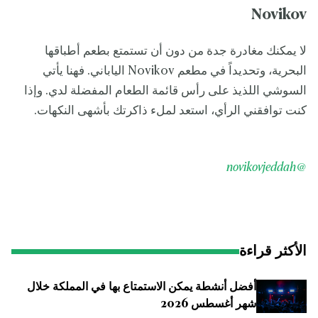
Novikov
لا يمكنك مغادرة جدة من دون أن تستمتع بطعم أطباقها
البحرية، وتحديداً في مطعم Novikov الياباني. فهنا يأتي
السوشي اللذيذ على رأس قائمة الطعام المفضلة لدي. وإذا
كنت توافقني الرأي، استعد لملء ذاكرتك بأشهى النكهات.
@novikovjeddah
الأكثر قراءة
أفضل أنشطة يمكن الاستمتاع بها في المملكة خلال
شهر أغسطس 2026