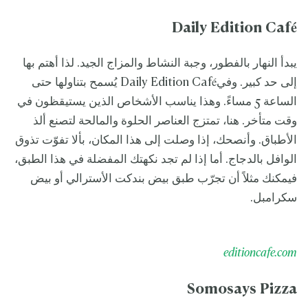
Daily Edition Café
يبدأ النهار بالفطور، وجبة النشاط والمزاج الجيد. لذا أهتم بها
إلى حد كبير. وفيDaily Edition Café يُسمح بتناولها حتى
الساعة 5 مساءً. وهذا يناسب الأشخاص الذين يستيقظون في
وقت متأخر. هنا، تمتزج العناصر الحلوة والمالحة لتصنع ألذ
الأطباق. وأنصحك، إذا وصلت إلى هذا المكان، بألا تفوّت تذوق
الوافل بالدجاج. أما إذا لم تجد نكهتك المفضلة في هذا الطبق،
فيمكنك مثلاً أن تجرّب طبق بيض بندكت الأسترالي أو بيض
سكرامبل.
editioncafe.com
Somosays Pizza