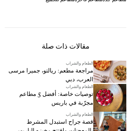
مقالات ذات صلة
الطعام والشراب
مراجعة مطعم: ريالتو، جميرا مرسى
العرب، دبي
الطعام والشراب
توصيات خاصة: أفضل 5 مطاعم
مجرّبة في باريس
الطعام والشراب
قصة جراح استبدل المشرط
بالمعجنات وافتتح مخبزه الباريسي