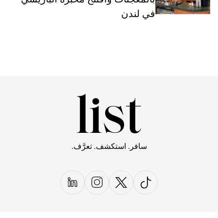
في لندن
سافر. استكشف. تعرَّف.