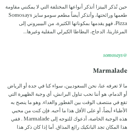
حين تُذكر البيتزا أتذكر أنواعها المختلفة التي لا يمكنني مقاومة
طعمها ورائحتها، وأتذكر أيضاً مطعم سومو سايز Somosays
Pizza، فهو يقدمها بمكوناتها الكثيرة، من البيبيروني إلى
المرغاريتا، الدجاج، البطاطا الكيرلي المقلية وغيرها...
@somosays
Marmalade
ما لا تعرفه عنا، نحن السعوديين، سواء كنا في جدة أو الرياض
أو الدمام، هو أننا نحب تناول البرانش، أي وجبة الظهيرة التي
تقع في منتصف الوقت بين الفطور والغداء. وهو ما ينصح به
الأطباء أيضاً، أو على الأقل هذا ما أحبه. فإن كنت من محبي
هذه الوجبة الخاصة، أدعوك للتوجه إلى Marmalade . ففي
هذا المكان تجد البانكيك رائع المذاق. أما إذا كان ذكر هذا